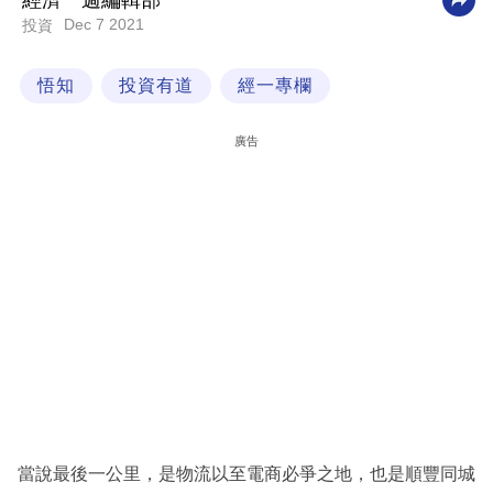
經濟一週編輯部
Dec 7 2021
投資
科
技
悟知
投資有道
經一專欄
職
場
廣告
生
活
時
事
專
欄
訂
閱
專
當說最後一公里，是物流以至電商必爭之地，也是順豐同城
區