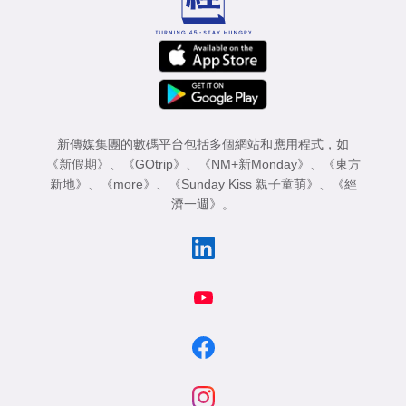
新傳媒集團的數碼平台包括多個網站和應用程式，如
《新假期》
、
《GOtrip》
、
《NM+新Monday》
、
《東方
新地》
、
《more》
、
《Sunday Kiss 親子童萌》
、
《經
濟一週》
。