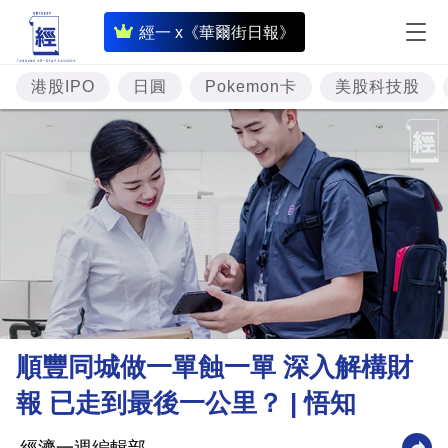
即
經一 x《華爾街日報》
時
財
港股IPO
日圓
Pokemon卡
美股科技股
經
專
題
投
資
樓
市
理
順豐同城做一單蝕一單 深入解構財
財
報 已走到最後一公里？ | 悟知
商
業