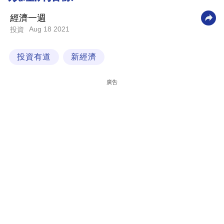
科
經濟一週
技
Aug 18 2021
投資
職
投資有道
新經濟
場
生
廣告
活
時
事
專
欄
訂
閱
專
區