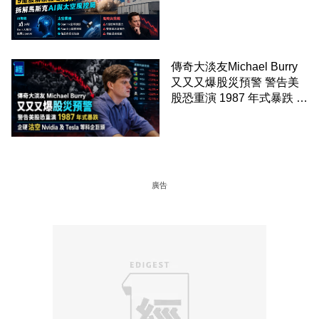
解馬斯克AI與太空風控局
傳奇大淡友Michael Burry
又又又爆股災預警 警告美
股恐重演 1987 年式暴跌 企
硬沽空 Nvidia 及 Tesla 等
科企巨頭
廣告