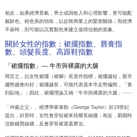
相反，如果經濟景氣，男士或因收入和心理影響，更可能配
戴鮮色、粉色系的領呔，以反映商業上的緊密關係；而經濟
不振時，則可能以沉實顏色來建立值得信賴的形象。
關於女性的指數：裙擺指數、唇膏指
數、頭髮長度、高跟鞋指數
「裙擺指數」— 牛市與裸露的大腿
簡言之，以女性裙擺（裙腳）長度作指標，裙擺越短，股市
趨勢越會向好；裙擺越長，可能代表資本市走勢偏熊，「衰
到貼地」；因此，裙擺理論又稱「牛市與裸露的大腿」⋯⋯
「仲裁之父」、經濟學家泰勒（George Taylor）於19世紀
提出，好景時，女性會穿短裙來炫耀長絲襪；相反，窮困時
沒餘錢買絲襪，反會穿長裙遮蓋窘迫。