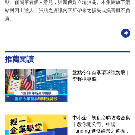
點，僅屬筆者個人意見，與新傳媒立場無關。本集團旗下網
站對因上述人士張貼之資訊內容所帶來之損失或損害概不負
責。
推薦閱讀
盤點今年首季環球強勢股｜
李聲揚專欄
中小企、初創必睇攻略合集
｜教你開公司、申請
Funding 進修經營之道搵大