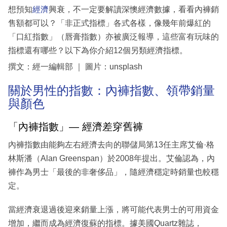
想預知
經濟
興衰，不一定要解讀深懊經濟數據，看看內褲銷
售額都可以？「非正式指標」各式各樣，像幾年前爆紅的
「口紅指數」（唇膏指數）亦被廣泛報導，這些富有玩味的
指標還有哪些？以下為你介紹12個另類經濟指標。
撰文：經一編輯部 ｜ 圖片：unsplash
關於男性的指數：內褲指數、領帶銷量
與顏色
「內褲指數」— 經濟差穿舊褲
內褲指數由能夠左右經濟去向的聯儲局第13任主席艾倫·格
林斯潘（Alan Greenspan）於2008年提出。艾倫認為，內
褲作為男士「最後的非奢侈品」，隨經濟穩定時銷量也較穩
定。
當經濟衰退過後迎來銷量上漲，將可能代表男士的可用資金
增加，繼而成為經濟復蘇的指標。據美國Quartz雜誌，