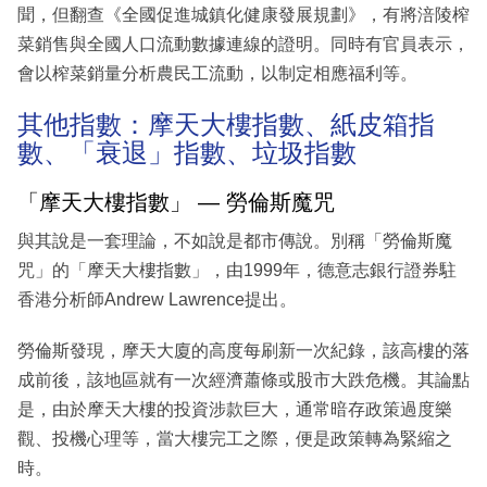
聞，但翻查《全國促進城鎮化健康發展規劃》，有將涪陵榨
菜銷售與全國人口流動數據連線的證明。同時有官員表示，
會以榨菜銷量分析農民工流動，以制定相應福利等。
其他指數：摩天大樓指數、紙皮箱指
數、「衰退」指數、垃圾指數
「摩天大樓指數」 — 勞倫斯魔咒
與其說是一套理論，不如說是都市傳說。別稱「勞倫斯魔
咒」的「摩天大樓指數」，由1999年，德意志銀行證券駐
香港分析師Andrew Lawrence提出。
勞倫斯發現，摩天大廈的高度每刷新一次紀錄，該高樓的落
成前後，該地區就有一次經濟蕭條或股市大跌危機。其論點
是，由於摩天大樓的投資涉款巨大，通常暗存政策過度樂
觀、投機心理等，當大樓完工之際，便是政策轉為緊縮之
時。