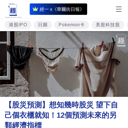
即
經一 x《華爾街日報》
時
財
港股IPO
日圓
Pokemon卡
美股科技股
經
專
題
投
資
樓
市
理
【股災預測】想知幾時股災 望下自
財
己個衣櫃就知！12個預測未來的另
商
類經濟指標
業