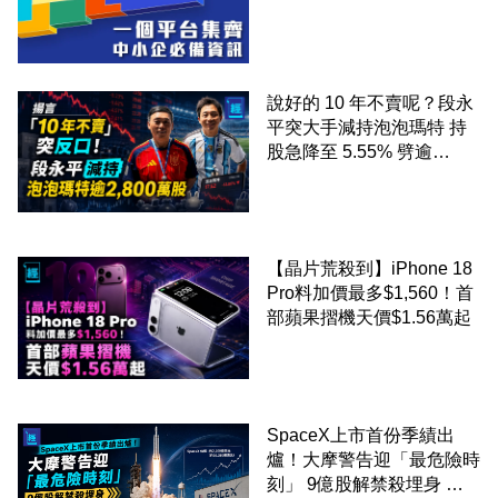
錢！
說好的 10 年不賣呢？段永
平突大手減持泡泡瑪特 持
股急降至 5.55% 劈逾
2,800 萬股 4月才入局 上月
剛向網民派定心丸
【晶片荒殺到】iPhone 18
Pro料加價最多$1,560！首
部蘋果摺機天價$1.56萬起
SpaceX上市首份季績出
爐！大摩警告迎「最危險時
刻」 9億股解禁殺埋身 拆