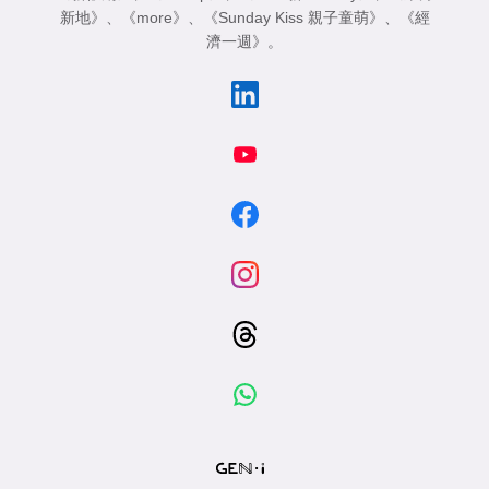
新地》
、
《more》
、
《Sunday Kiss 親子童萌》
、
《經
濟一週》
。