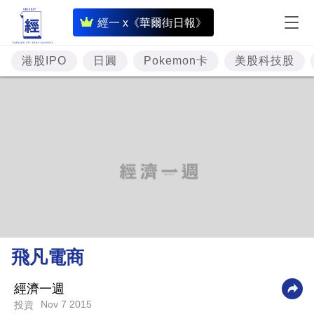
即
經一 x《華爾街日報》
時
財
港股IPO
日圓
Pokemon卡
美股科技股
經
專
題
投
資
樓
市
理
飛凡電商
財
商
經濟一週
Nov 7 2015
投資
業