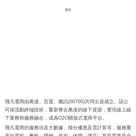
科
廣告
技
職
場
生
活
時
事
專
欄
飛凡電商由萬達、百度、騰訊(00700)共同出資成立。該公
訂
司採流動終端技術，重新整合萬達的線下資源，實現線上線
閱
下業務和服務融合，成為O2O開放式電商平台。
專
飛凡電商的服務涉及大數據、積分優惠及雲計算等，服務覆
區
蓋於電影、餐飲、購物、超市、休閒、酒店，甚至置業及金