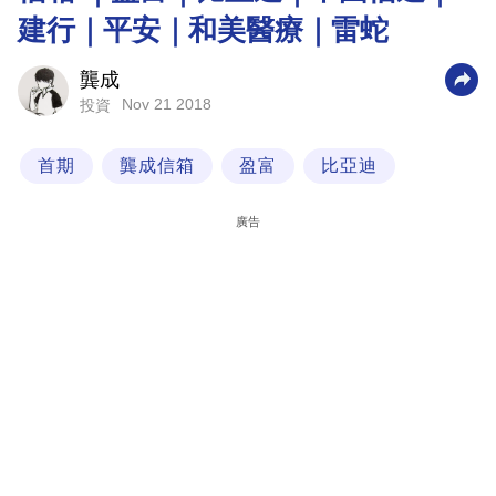
建行｜平安｜和美醫療｜雷蛇
科
技
龔成
職
Nov 21 2018
投資
場
首期
龔成信箱
盈富
比亞迪
生
活
廣告
時
事
專
欄
訂
閱
專
區