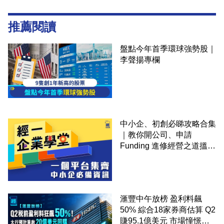
推薦閱讀
盤點今年首季環球強勢股｜
李聲揚專欄
中小企、初創必睇攻略合集
｜教你開公司、申請
Funding 進修經營之道搵大
錢！
滙豐中午放榜 盈利料飆
50% 綜合18家券商估算 Q2
賺95.1億美元 市場憧憬重