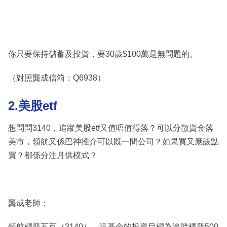
你只要保持儲蓄及投資，要30歲$100萬是無問題的。
（對照龔成信箱：Q6938）
2.美股etf
想問問3140，追蹤美股etf又值唔值得落？可以分散資金落
美市，領航又係巴神推介可以既一間公司？如果買又應該點
買？都係分注月供模式？
龔成老師：
領航標普五百（3140），這基金的投資目標為追蹤標普500