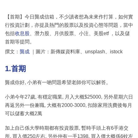
【首期】今日龔成信箱，不少讀者想為未來作打算，如何實
行投資計劃，亦提及熱門的股票以及投資心態等問題，當中
包括
收息股
、潛力股、月供股票、小注、美股etf ，以及儲
首期等提問。
撰文：
龔成
｜圖片：新傳媒資料庫、unsplash、istock
1.首期
龔成你好, 小弟有一啲問題希望老師你可以解答。
小弟今年27歲, 有穩定職業, 月入大概$25000, 另外星期六日
再返另外一份兼職, 大概有2000-3000, 扣除家用洗費後每月
可以儲蓄大概2萬
加上自己係大學時期都有投資股票, 暫時手頭上有6手港交
所, 買入價250左右, 另外仲有一手1398, 買入價大概係6蚊左