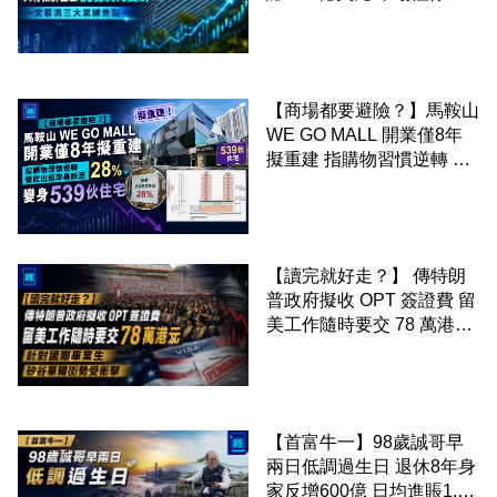
啟20億美元回購 一文看清
三大業績焦點
【商場都要避險？】馬鞍山
WE GO MALL 開業僅8年
擬重建 指購物習慣逆轉 餐
飲出租率暴跌至 28% 變身
539伙住宅
【讀完就好走？】 傳特朗
普政府擬收 OPT 簽證費 留
美工作隨時要交 78 萬港元
針對國際畢業生 矽谷華爾
街勢受衝擊
【首富牛一】98歲誠哥早
兩日低調過生日 退休8年身
家反增600億 日均進賬1.67