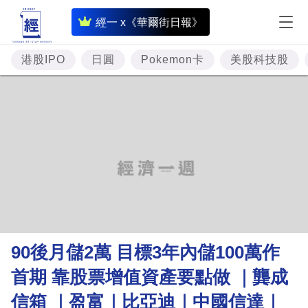
即
經一 x《華爾街日報》
時
財
港股IPO
日圓
Pokemon卡
美股科技股
經
專
題
投
資
樓
市
理
90後月儲2萬 目標3年內儲100萬作
財
首期 靠股票增值資產要點做 ｜龔成
商
信箱 ｜盈富｜比亞迪｜中國信達｜
業