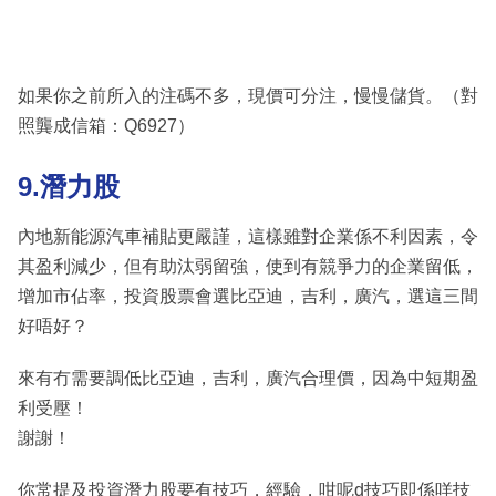
如果你之前所入的注碼不多，現價可分注，慢慢儲貨。（對
照龔成信箱：Q6927）
9.潛力股
內地新能源汽車補貼更嚴謹，這樣雖對企業係不利因素，令
其盈利減少，但有助汰弱留強，使到有競爭力的企業留低，
增加市佔率，投資股票會選比亞迪，吉利，廣汽，選這三間
好唔好？
來有冇需要調低比亞迪，吉利，廣汽合理價，因為中短期盈
利受壓！
謝謝！
你常提及投資潛力股要有技巧，經驗，咁呢d技巧即係咩技