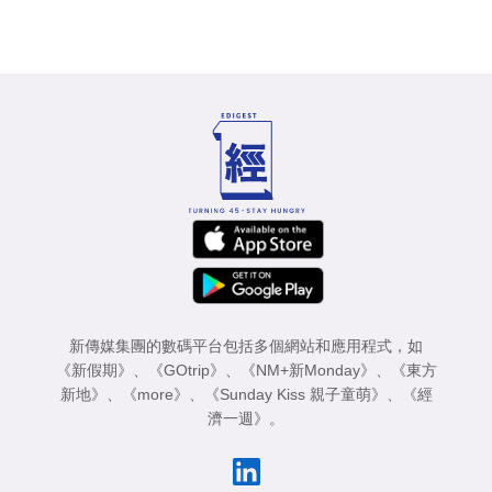
新傳媒集團的數碼平台包括多個網站和應用程式，如
《新假期》
、
《GOtrip》
、
《NM+新Monday》
、
《東方
新地》
、
《more》
、
《Sunday Kiss 親子童萌》
、
《經
濟一週》
。