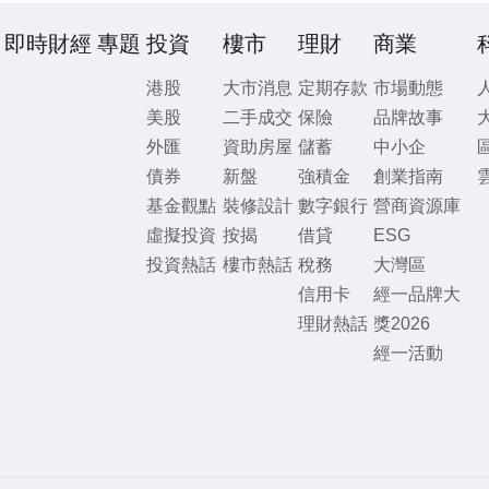
即時財經
專題
投資
樓市
理財
商業
港股
大市消息
定期存款
市場動態
美股
二手成交
保險
品牌故事
外匯
資助房屋
儲蓄
中小企
債券
新盤
強積金
創業指南
基金觀點
裝修設計
數字銀行
營商資源庫
虛擬投資
按揭
借貸
ESG
投資熱話
樓市熱話
稅務
大灣區
信用卡
經一品牌大
理財熱話
獎2026
經一活動