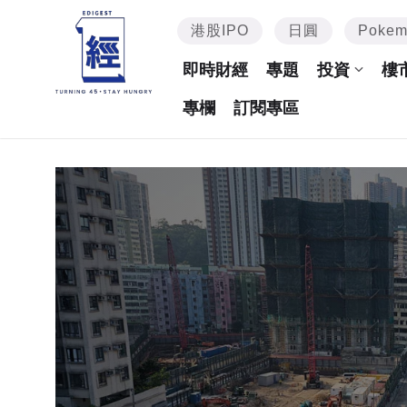
港股IPO
日圓
Poke
即時財經
專題
投資
樓
專欄
訂閱專區