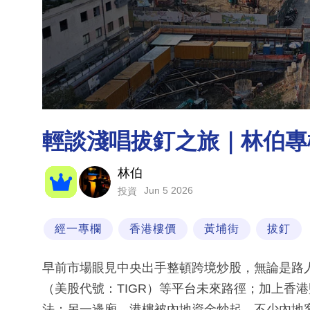
輕談淺唱拔釘之旅｜林伯專
林伯
Jun 5 2026
投資
經一專欄
香港樓價
黃埔街
拔釘
早前市場眼見中央出手整頓跨境炒股，無論是路人
（美股代號：TIGR）等平台未來路徑；加上香
法；另一邊廂，港樓被內地資金炒起，不少內地