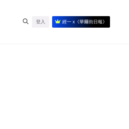
登入
經一 x《華爾街日報》