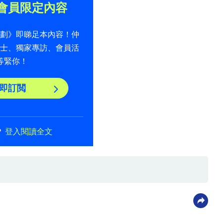
會員限定內容
計劃》即睇足本內容！仲
貼士、獨家專訪、會員活
等緊你！
即訂閲
？
登入閱讀全文