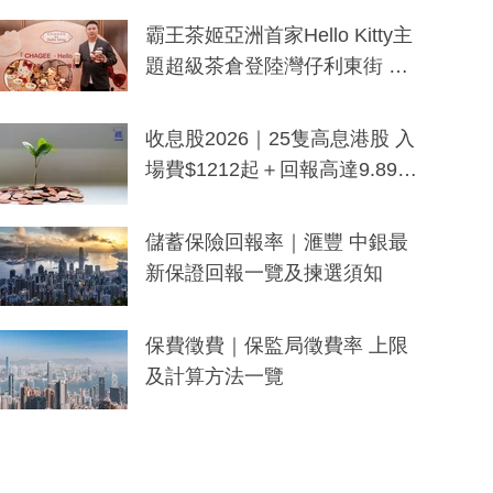
分鐘生成「貼地」宣傳短片
霸王茶姬亞洲首家Hello Kitty主
題超級茶倉登陸灣仔利東街 推
出首創「伯爵紅茶色」Hello Kitt
y及香港限定特調系列
收息股2026｜25隻高息港股 入
場費$1212起＋回報高達9.89
厘！持續更新
儲蓄保險回報率｜滙豐 中銀最
新保證回報一覽及揀選須知
保費徵費｜保監局徵費率 上限
及計算方法一覽