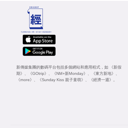
新傳媒集團的數碼平台包括多個網站和應用程式，如
《新假
期》
、
《GOtrip》
、
《NM+新Monday》
、
《東方新地》
、
《more》
、
《Sunday Kiss 親子童萌》
、
《經濟一週》
。