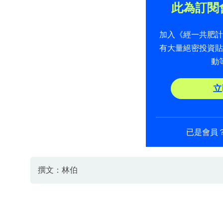
此為訂閱
加入《經一共肥
有大量絕密投資
動
立
已是會員
撰文：林伯