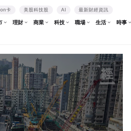
mon卡
美股科技股
AI
最新財經資訊
市
理財
商業
科技
職場
生活
時事