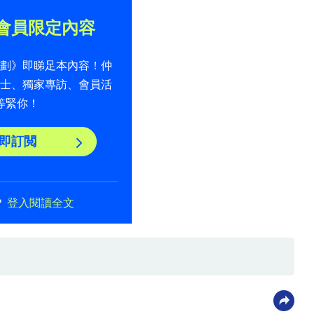
會員限定內容
計劃》即睇足本內容！仲
貼士、獨家專訪、會員活
等緊你！
即訂閲
？
登入閱讀全文