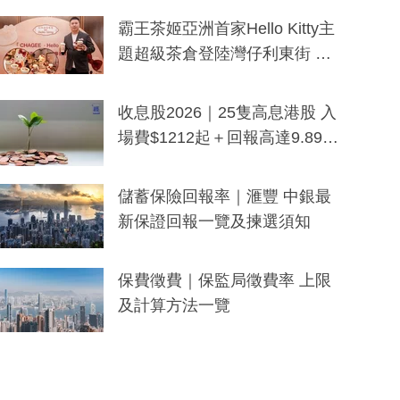
分鐘生成「貼地」宣傳短片
霸王茶姬亞洲首家Hello Kitty主
題超級茶倉登陸灣仔利東街 推
出首創「伯爵紅茶色」Hello Kitt
y及香港限定特調系列
收息股2026｜25隻高息港股 入
場費$1212起＋回報高達9.89
厘！持續更新
儲蓄保險回報率｜滙豐 中銀最
新保證回報一覽及揀選須知
保費徵費｜保監局徵費率 上限
及計算方法一覽