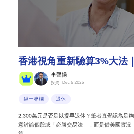
香港視角重新驗算3%大法
李聲揚
Dec 5 2025
投資
經一專欄
退休
2,300萬元是否足以提早退休？筆者直覺認為
意討論個股或「必勝交易法」，而是借美國實況
算。