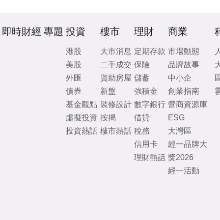
即時財經
專題
投資
樓市
理財
商業
港股
大市消息
定期存款
市場動態
美股
二手成交
保險
品牌故事
外匯
資助房屋
儲蓄
中小企
債券
新盤
強積金
創業指南
基金觀點
裝修設計
數字銀行
營商資源庫
虛擬投資
按揭
借貸
ESG
投資熱話
樓市熱話
稅務
大灣區
信用卡
經一品牌大
理財熱話
獎2026
經一活動