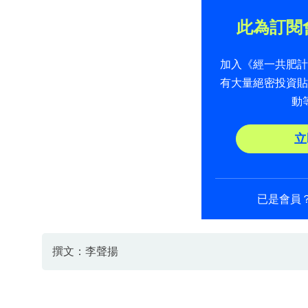
此為訂閱
加入《經一共肥
有大量絕密投資
動
立
已是會員
撰文：李聲揚