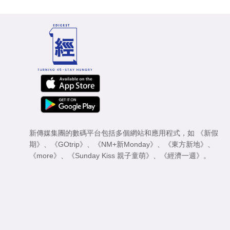
新傳媒集團的數碼平台包括多個網站和應用程式，如
《新假
期》
、
《GOtrip》
、
《NM+新Monday》
、
《東方新地》
、
《more》
、
《Sunday Kiss 親子童萌》
、
《經濟一週》
。