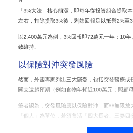
「3%大法」核心簡潔，即每年從投資組合提取本
左右，扣除提取3%後，剩餘回報足以抵禦2%至
以2,400萬元為例，3%回報即72萬元一年；1
致維持。
以保險對沖突發風險
然而，外國專家列出三大隱憂，包括突發醫療或
開支遠超預期（例如食物年耗近100萬元；照顧母
筆者認為，突發風險應以保險對沖，而非無限放
「個人」為單位，若須養活「四大長者、三妻四