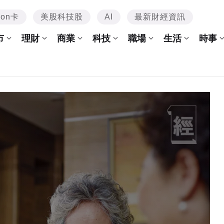
mon卡
美股科技股
AI
最新財經資訊
市
理財
商業
科技
職場
生活
時事