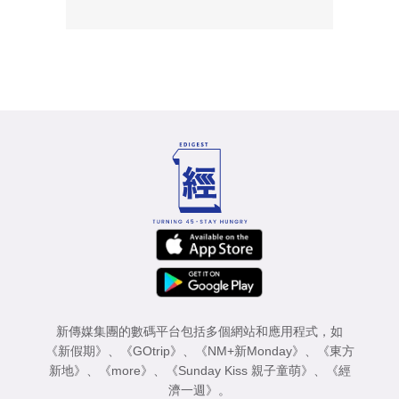
新傳媒集團的數碼平台包括多個網站和應用程式，如
《新假期》
、
《GOtrip》
、
《NM+新Monday》
、
《東方
新地》
、
《more》
、
《Sunday Kiss 親子童萌》
、
《經
濟一週》
。