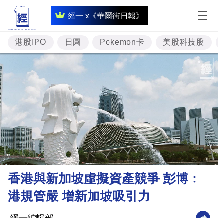
即
經一 x《華爾街日報》
時
財
港股IPO
日圓
Pokemon卡
美股科技股
經
專
題
投
資
樓
市
理
香港與新加坡虛擬資產競爭 彭博﹕
財
港規管嚴 增新加坡吸引力
商
業