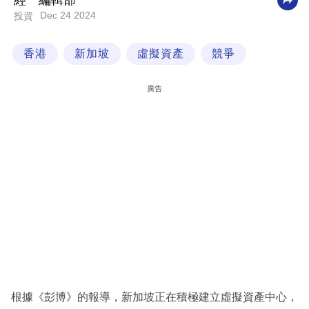
經一編輯部
Dec 24 2024
投資
科
技
香港
新加坡
虛擬資產
競爭
職
場
廣告
生
活
時
事
專
欄
訂
閱
專
根據《彭博》的報導，新加坡正在積極建立虛擬資產中心，
區