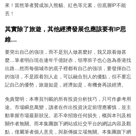
來！當然筆者贊成加入熊貓、紅色等元素，但底層IP不能
丟！
其實除了旅遊，其他經濟發展也應該要有
IP
思
維
…
要突出自己的強項，而不是別人做甚麼好，我又跟着做甚
麼…筆者明白現在連年千億財赤，領導班子也心急為香港找
出路…然而每個城市的底子裡都有自己的強項，要發揮自己
的強項，不是跟着別人走，可以融合別人的優點，但不要忘
記自己的優勢，旅遊如是，經濟如是，有機會再談經濟。
免責聲明：本專頁刊載的所有投資分析技巧，只可作參考用
途。市場瞬息萬變，讀者在作出投資決定前理應審慎，並主
動掌握市場最新狀況。若不幸招致任何損失，概與本刊及相
關作者無關。而本集團旗下網站或社交平台的網誌內容及觀
點，僅屬筆者個人意見，與新傳媒立場無關。本集團旗下網