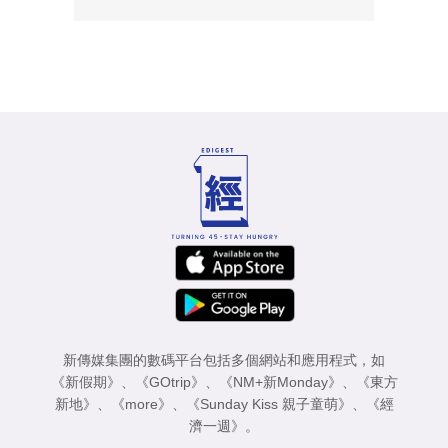
新傳媒集團的數碼平台包括多個網站和應用程式，如
《新假期》
、
《GOtrip》
、
《NM+新Monday》
、
《東方
新地》
、
《more》
、
《Sunday Kiss 親子童萌》
、
《經
濟一週》
。