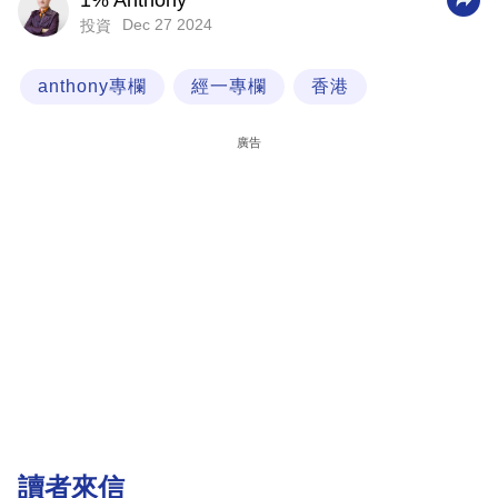
1% Anthony
Dec 27 2024
投資
科
技
anthony專欄
經一專欄
香港
職
場
廣告
生
活
時
事
專
欄
訂
閱
專
讀者來信
區