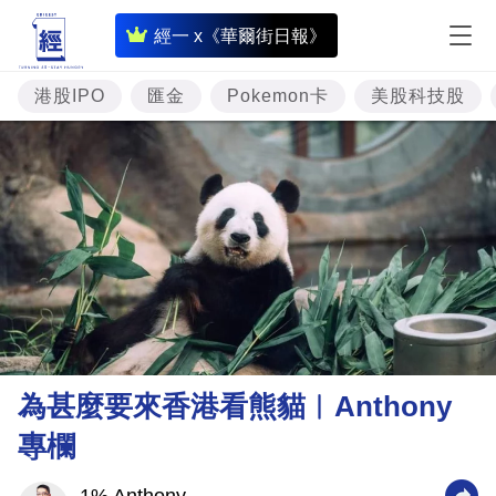
即
經一 x《華爾街日報》
時
財
港股IPO
匯金
Pokemon卡
美股科技股
經
專
題
投
資
樓
市
理
為甚麼要來香港看熊貓︳Anthony
財
專欄
商
業