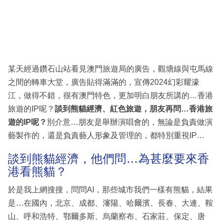
某天經過鑽石山站看見澳門旅遊局的廣告，觀塘線與屯馬線
之間的轉車大堂，廣告貼得滿滿的，宣傳2024幻彩耀濠
江，做得不錯，很有澳門特色，更加明白朋友所講的…香港
旅遊的IP呢？
談到熊貓經濟、紅色旅遊，朋友再問
…
香港旅
遊的
IP
呢？
別介意…朋友是舉辦演唱會的，無論是負責做演
藝製作的，還是負責藝人形象及管理的，都特別重視IP…
談到熊貓經濟，他們問…為甚麼要來香
港看熊貓？
於是我上網搜搜，問問AI，那些城市我們一樣有熊貓，結果
是…在國內，北京、成都、瀋陽、哈爾濱、長春、大連、鞍
山、呼和浩特、鄂爾多斯、烏蘭察布、石家莊、保定、唐