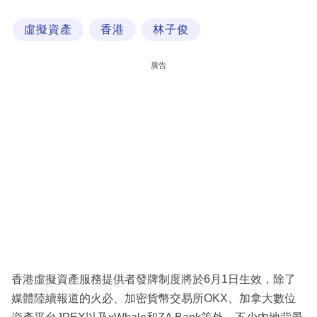
科
虛擬資產
香港
林子俊
技
職
廣告
場
生
活
時
事
專
欄
訂
閱
香港虛擬資產服務提供者發牌制度將於6月1日生效，除了
專
媒體陸續報道的火必、加密貨幣交易所OKX、加拿大數位
區