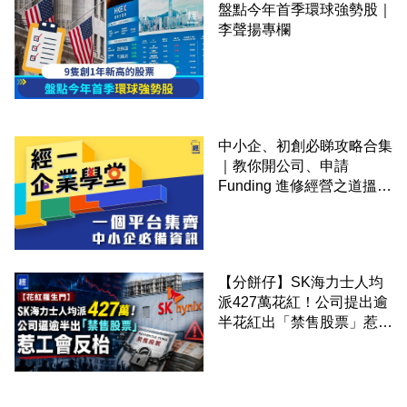
盤點今年首季環球強勢股｜
李聲揚專欄
中小企、初創必睇攻略合集
｜教你開公司、申請
Funding 進修經營之道搵大
錢！
【分餅仔】SK海力士人均
派427萬花紅！公司提出逾
半花紅出「禁售股票」惹工
會反枱