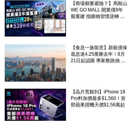
【商場都要避險？】馬鞍山
WE GO MALL 開業僅8年
擬重建 指購物習慣逆轉 餐
飲出租率暴跌至 28% 變身
539伙住宅
【食息一族留意】新銀債保
底息達4.25厘勝去年！8月
21日起認購 專家教路抽 20
至 30 手 鎖定三年高息
【晶片荒殺到】iPhone 18
Pro料加價最多$1,560！首
部蘋果摺機天價$1.56萬起