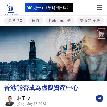
即
經一 x《華爾街日報》
時
財
港股IPO
日圓
Pokemon卡
美股科技股
經
專
題
投
資
樓
市
理
香港能否成為虛擬資產中心
財
商
林子俊
May 18 2023
投資
業