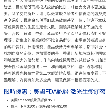
產業，小公司依靠把握正確的發展模式突圍而出的例子比比
皆是，目前階段商業模式設計的比拼，相信會比資本更加重
要。除了交易所外，還可以做甚麼？筆者相信香港的虛擬資
產交易所，最終會合併重組成為數個甚至一個，但這不意味
著虛擬資產的生意注定會失敗。圍繞其產業鏈上下游的托
管、合規、資管、中介、產品發行乃至產品定價和流動性管
理等，衍生出的產業絕對不比交易所少。市場參與者憑自身
的客戶資源、技術優勢、產品優勢乃至專業等，都可以從中
找到自身的定位。更加重要的是，香港比新加坡或其他國家
和地區更大的優勢是，作為內地虛擬資產的試點城市，論證
安全性和金融價值後，一旦和內地建立如互聯互通等機制，
將可以優先接觸世界第二大經濟體市場。從這個角度看，不
難理解，為何有如此多企業，願意做第一批摸石頭的人。
限時優惠：美國FDA認證 激光生髮頭盔
美國amazon鎖量及評價No. 1
輸入「NMG100」優惠碼額外減$100