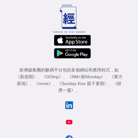
新傳媒集團的數碼平台包括多個網站和應用程式，如
《新假期》
、
《GOtrip》
、
《NM+新Monday》
、
《東方
新地》
、
《more》
、
《Sunday Kiss 親子童萌》
、
《經
濟一週》
。