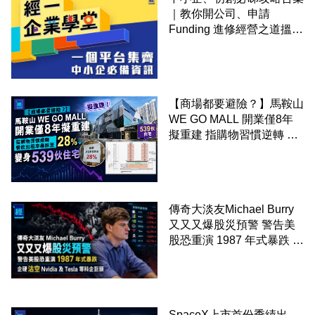
｜教你開公司、申請
Funding 進修經營之道搵大
錢！
【商場都要避險？】馬鞍山
WE GO MALL 開業僅8年
擬重建 指購物習慣逆轉 餐
飲出租率暴跌至 28% 變身
539伙住宅
傳奇大淡友Michael Burry
又又又爆股災預警 警告美
股恐重演 1987 年式暴跌 企
硬沽空 Nvidia 及 Tesla 等
科企巨頭
SpaceX上市首份季績出