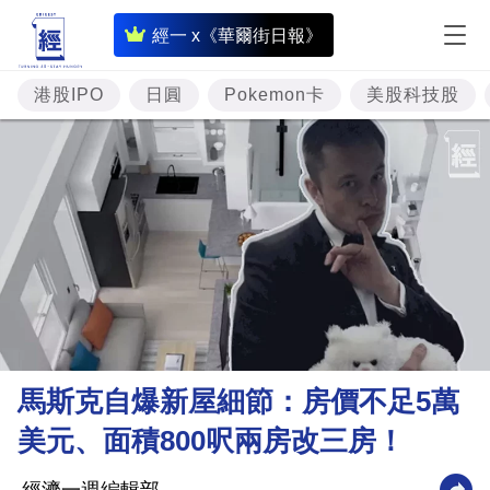
即
經一 x《華爾街日報》
時
財
港股IPO
日圓
Pokemon卡
美股科技股
經
專
題
投
資
樓
市
理
馬斯克自爆新屋細節：房價不足5萬
財
美元、面積800呎兩房改三房！
商
業