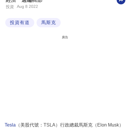
經濟一週編輯部
Aug 8 2022
投資
科
技
投資有道
馬斯克
職
場
廣告
生
活
時
事
專
欄
訂
閱
專
Tesla
（美股代號：TSLA）行政總裁馬斯克（Elon Musk）
區