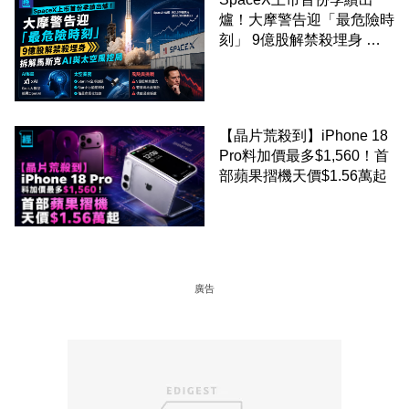
爐！大摩警告迎「最危險時
刻」 9億股解禁殺埋身 拆
解馬斯克AI與太空風控局
【晶片荒殺到】iPhone 18
Pro料加價最多$1,560！首
部蘋果摺機天價$1.56萬起
廣告