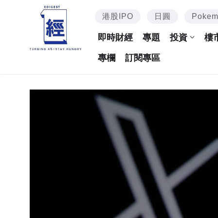
港股IPO
日圓
Poke
即時財經
專題
投資
樓
專欄
訂閱專區