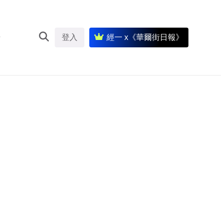
登入
經一 x《華爾街日報》