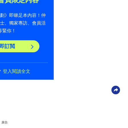
計劃》即睇足本內容！仲
貼士、獨家專訪、會員活
等緊你！
即訂閲
？
登入閱讀全文
廣告