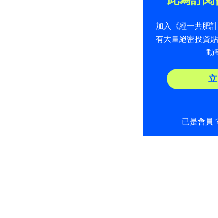
加入《經一共肥
有大量絕密投資
動
立
已是會員