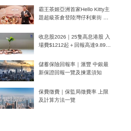
分鐘生成「貼地」宣傳短片
霸王茶姬亞洲首家Hello Kitty主
題超級茶倉登陸灣仔利東街 推
出首創「伯爵紅茶色」Hello Kitt
y及香港限定特調系列
收息股2026｜25隻高息港股 入
場費$1212起＋回報高達9.89
厘！持續更新
儲蓄保險回報率｜滙豐 中銀最
新保證回報一覽及揀選須知
保費徵費｜保監局徵費率 上限
及計算方法一覽