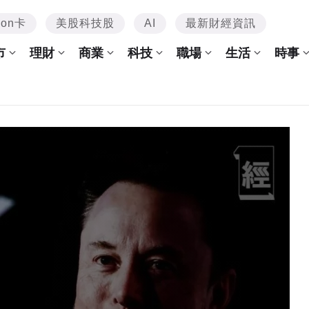
mon卡
美股科技股
AI
最新財經資訊
市
理財
商業
科技
職場
生活
時事