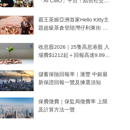
「AI CMO」平台！結合社交聆
聽與廣東話大模型 助中小企數
分鐘生成「貼地」宣傳短片
霸王茶姬亞洲首家Hello Kitty主
題超級茶倉登陸灣仔利東街 推
出首創「伯爵紅茶色」Hello Kitt
y及香港限定特調系列
收息股2026｜25隻高息港股 入
場費$1212起＋回報高達9.89
厘！持續更新
儲蓄保險回報率｜滙豐 中銀最
新保證回報一覽及揀選須知
保費徵費｜保監局徵費率 上限
及計算方法一覽