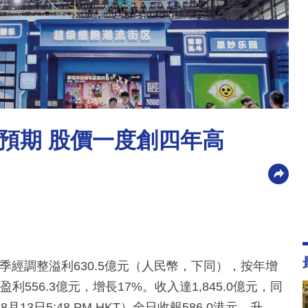
預期 股價一度創四年高
次季經調整溢利630.5億元（人民幣，下同），按年增
利556.3億元，增長17%。收入達1,845.0億元，同
月13日5:48 PM HKT）全日收報586.0港元，升