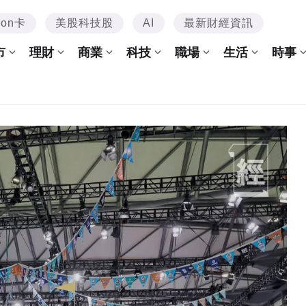
mon卡
美股科技股
AI
最新財經資訊
市
理財
商業
科技
職場
生活
時事