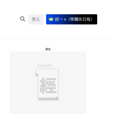
登入
經一 x《華爾街日報》
廣告