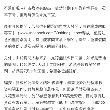
不過佢現時的市盈率有點高，雖然預期下年盈利增長令市盈
率下降，但現時價位未見平宜。
多謝各位提問，若然你有問題想向本人發問，可在龔成的fb
專頁中（www.facebook.com/80shing）inbox龔成，但要注
意如無特別聲明，有可能將問答放上網的，當然，會將發問
者的身份，以及有關個人的部分刪去。
另外，由於提問人數眾多，見諒無法即日回覆，如果是普通
的提問，預起碼要3天以上才能回覆，若然是較複雜的提
問，起碼要7天才能回覆，希望各位能諒解。
編按：龔成於公屋長大的80後青年，畢業後於銀行從事投
資相關工作，雖然月薪僅萬多元，但因為理財及投資有道，
只花五年時間，於28歲已累積到100萬元資產，目前淨流動
資產有數百萬元。著有暢銷書《80後百萬富翁》、《80後2
百萬富翁》及《財務自由行》，並出任創富課程導師。