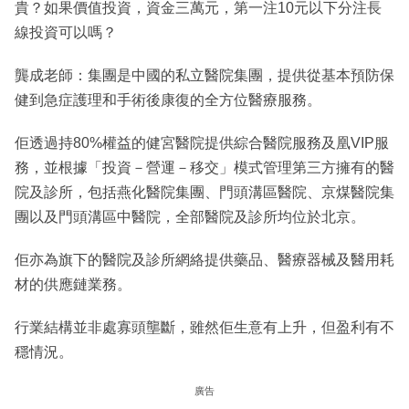
貴？如果價值投資，資金三萬元，第一注10元以下分注長
線投資可以嗎？
龔成老師：集團是中國的私立醫院集團，提供從基本預防保
健到急症護理和手術後康復的全方位醫療服務。
佢透過持80%權益的健宮醫院提供綜合醫院服務及凰VIP服
務，並根據「投資－營運－移交」模式管理第三方擁有的醫
院及診所，包括燕化醫院集團、門頭溝區醫院、京煤醫院集
團以及門頭溝區中醫院，全部醫院及診所均位於北京。
佢亦為旗下的醫院及診所網絡提供藥品、醫療器械及醫用耗
材的供應鏈業務。
行業結構並非處寡頭壟斷，雖然佢生意有上升，但盈利有不
穩情況。
廣告