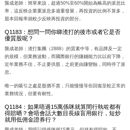
龔成老師：簡單來說，超過50%至60%開始為略高的派息比
率，這反映企業重派息多過重發展，再投資的比例不算多，
股本回報率就較少反映再投資的部分。
Q1183：想問一問你睇渣打的後市或者它是否
優質股呢？
龔成老師：渣打集團（2888）的質素中等，有品牌及一定
的規模，但業務波動，而國際銀行的賺錢能力比以前下降，
近年業務不佳，不止要供股，之前更由賺變蝕，同時停了派
息。
唯一的吸引之處是股價不貴，只能慢慢等佢回復至較正常的
業務情況，但要有耐性。
Q1184：如果唔過15萬係咪就算間行執咗都有
得賠晒？會唔會話大數目長線盲用銀行，短炒
就用低佣金證券行？
龔成老師：我唔記得係咪個15萬元，但就有得賠的。不