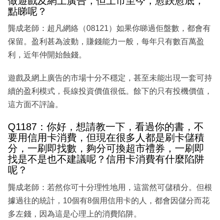
做遊戲及網上廣告，但上市至今，愈跌愈底，
點睇呢？
龔成老師：超凡網絡（08121）如果你睇過佢盤數，都會有
保留。盈利甚為波動，賺錢能力一般，每年只有數百萬盈
利，近年仲開始蝕錢。
遊戲及網上廣告的市場十分不穩定，甚至未能出現一套可持
續的盈利模式，長線投資價值很低。餘下的只有投機價值，
這方面不評論。
Q1187：你好，想請教一下，看過你的書，不
要用信用卡消費，但現在很多人都是刷卡儲積
分，一刷即找數，夠分可換超市禮券，一刷即
找是不是也不建議呢？信用卡消費有什麼陷阱
呢？
龔成老師：若然你可十分理性地用，這當然可儲積分。但根
據過往的統計，10個有8個用信用卡的人，都會因儲分而花
多左錢，因為這是心理上的消費陷阱。