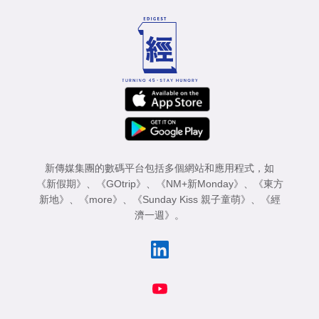
新傳媒集團的數碼平台包括多個網站和應用程式，如
《新假期》
、
《GOtrip》
、
《NM+新Monday》
、
《東方
新地》
、
《more》
、
《Sunday Kiss 親子童萌》
、
《經
濟一週》
。