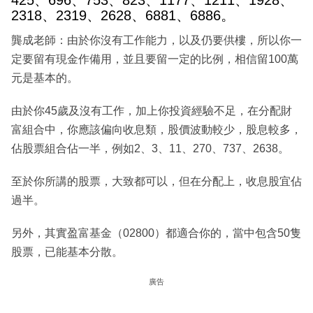
425、696、753、823、1177、1211、1928、
2318、2319、2628、6881、6886。
龔成老師：由於你沒有工作能力，以及仍要供樓，所以你一
定要留有現金作備用，並且要留一定的比例，相信留100萬
元是基本的。
由於你45歲及沒有工作，加上你投資經驗不足，在分配財
富組合中，你應該偏向收息類，股價波動較少，股息較多，
佔股票組合佔一半，例如2、3、11、270、737、2638。
至於你所講的股票，大致都可以，但在分配上，收息股宜佔
過半。
另外，其實盈富基金（02800）都適合你的，當中包含50隻
股票，已能基本分散。
廣告