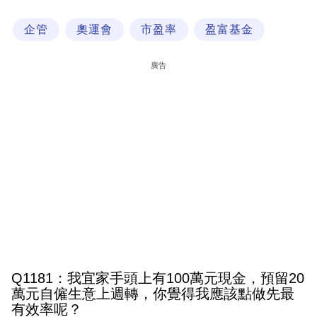
科
企管
奧運會
市盈率
盈富基金
技
職
廣告
場
生
活
時
事
專
欄
訂
閱
Q1181：我宜家手頭上有100萬元現金，預留20
專
萬元自僱生意上週轉，你覺得我應該點做先最
有效率呢？
區