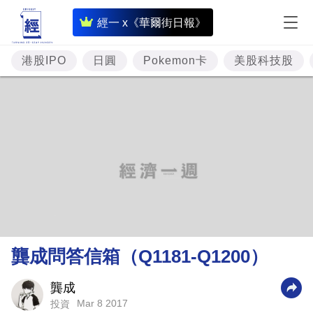
即
經一 x《華爾街日報》
時
財
港股IPO
日圓
Pokemon卡
美股科技股
經
專
題
投
資
樓
市
理
龔成問答信箱（Q1181-Q1200）
財
商
龔成
Mar 8 2017
投資
業