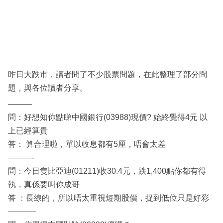
科
技
職
場
昨日大跌市，讀者問了不少股票問題，在此整理了部分問
生
題，與各位讀者分享。
活
———
時
問：好想知你點睇中國銀行(03988)現價? 始終覺得4元 以
事
上已經算貴
答： 算合理啦，單以收息都有5厘，唔會太差
專
———-
欄
問：今日隻比亞迪(01211)收30.4元，跌1,400點你都有得
訂
執，真係要叫你成哥
閱
答 ：長線的，所以唔太重視短期股價，捉到低位只是好彩
專
———–
區