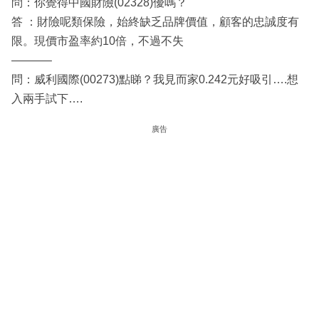
問：你覺得中國財險(02328)優嗎？
答 ：財險呢類保險，始終缺乏品牌價值，顧客的忠誠度有
限。現價市盈率約10倍，不過不失
———–
問：威利國際(00273)點睇？我見而家0.242元好吸引….想
入兩手試下….
廣告