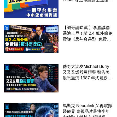
錢！
【誠哥請睇戲 】李嘉誠聯
乘迪士尼！請 2.4 萬外傭免
費睇《反斗奇兵5》免費包
爆谷飲品 送埋獨家紀念品
傳奇大淡友Michael Burry
又又又爆股災預警 警告美
股恐重演 1987 年式暴跌 企
硬沽空 Nvidia 及 Tesla 等
科企巨頭
馬斯克 Neuralink 又再震撼
醫療界 盲視晶片最快半年