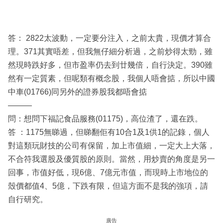
答： 2822太波動，一定要分注入，之前太貴，現價才算合
理。371其實唔差，但我無仔細分析過，之前炒得太勁，雖
然現時跌好多，但市盈率仍去到廿幾倍，自行決定。390雖
然有一定質素，但呢類有概念股，我個人唔會掂，所以中國
中車(01766)同另外的證券股我都唔會掂
———
問：想問下福記食品服務(01175)，高位渣了，還在跌。
答 ：1175無睇過，但睇翻佢有10合1及1供1的記錄，個人
對這類玩財技的公司有保留，加上市值細，一定大上大落，
不合符我選股及優質股的原則。當然，用炒賣的角度是另一
回事，市值好低，現6億、7億元市值，而現時上市地位的
殼價都值4、5億，下跌有限，但這方面不是我的強項，請
自行研究。
廣告