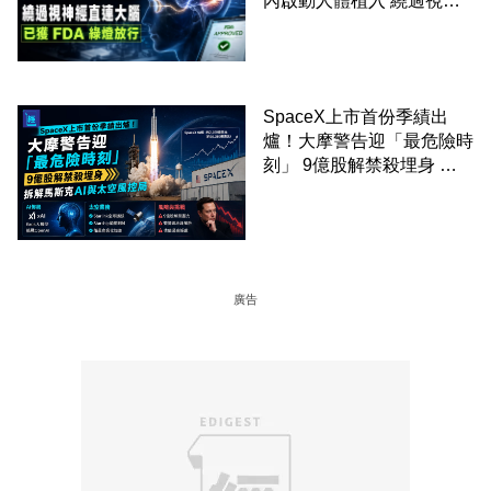
內啟動人體植入 繞過視神
經直連大腦 已獲 FDA 綠燈
放行
SpaceX上市首份季績出
爐！大摩警告迎「最危險時
刻」 9億股解禁殺埋身 拆
解馬斯克AI與太空風控局
廣告