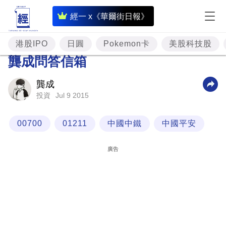
即
經一 x《華爾街日報》
時
財
港股IPO
日圓
Pokemon卡
美股科技股
經
龔成問答信箱
專
龔成
題
Jul 9 2015
投資
投
資
00700
01211
中國中鐵
中國平安
樓
廣告
市
理
財
商
業