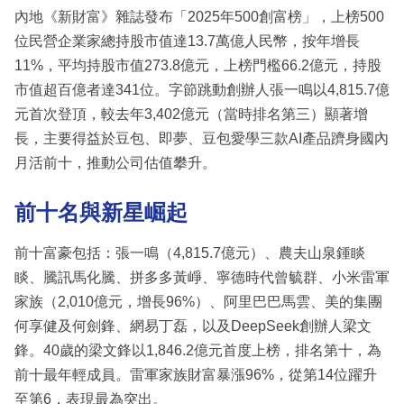
內地《新財富》雜誌發布「2025年500創富榜」，上榜500
位民營企業家總持股市值達13.7萬億人民幣，按年增長
11%，平均持股市值273.8億元，上榜門檻66.2億元，持股
市值超百億者達341位。字節跳動創辦人張一鳴以4,815.7億
元首次登頂，較去年3,402億元（當時排名第三）顯著增
長，主要得益於豆包、即夢、豆包愛學三款AI產品躋身國內
月活前十，推動公司估值攀升。
前十名與新星崛起
前十富豪包括：張一鳴（4,815.7億元）、農夫山泉鍾睒
睒、騰訊馬化騰、拼多多黃崢、寧德時代曾毓群、小米雷軍
家族（2,010億元，增長96%）、阿里巴巴馬雲、美的集團
何享健及何劍鋒、網易丁磊，以及DeepSeek創辦人梁文
鋒。40歲的梁文鋒以1,846.2億元首度上榜，排名第十，為
前十最年輕成員。雷軍家族財富暴漲96%，從第14位躍升
至第6，表現最為突出。