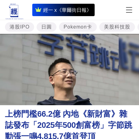
即
經一 x《華爾街日報》
時
財
港股IPO
日圓
Pokemon卡
美股科技股
經
專
題
投
資
樓
市
理
上榜門檻66.2億 內地《新財富》雜
財
誌發布「2025年500創富榜」字節跳
商
動張一鳴4,815.7億首登頂
業