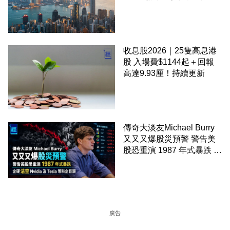
至 30 手 鎖定三年高息
收息股2026｜25隻高息港
股 入場費$1144起＋回報
高達9.93厘！持續更新
傳奇大淡友Michael Burry
又又又爆股災預警 警告美
股恐重演 1987 年式暴跌 企
硬沽空 Nvidia 及 Tesla 等
科企巨頭
廣告