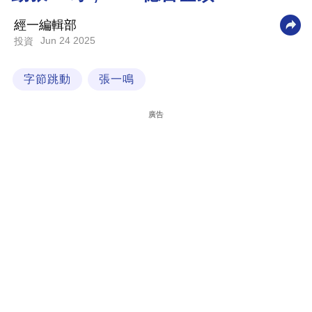
科
經一編輯部
技
Jun 24 2025
投資
職
字節跳動
張一鳴
場
生
廣告
活
時
事
專
欄
訂
閱
專
區