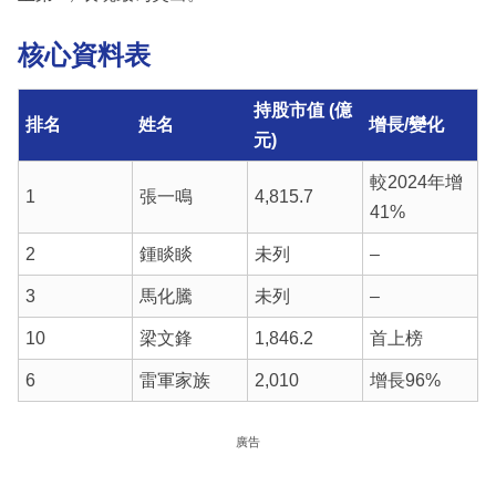
核心資料表
持股市值 (億
排名
姓名
增長/變化
元)
較2024年增
1
張一鳴
4,815.7
41%
2
鍾睒睒
未列
–
3
馬化騰
未列
–
10
梁文鋒
1,846.2
首上榜
6
雷軍家族
2,010
增長96%
廣告