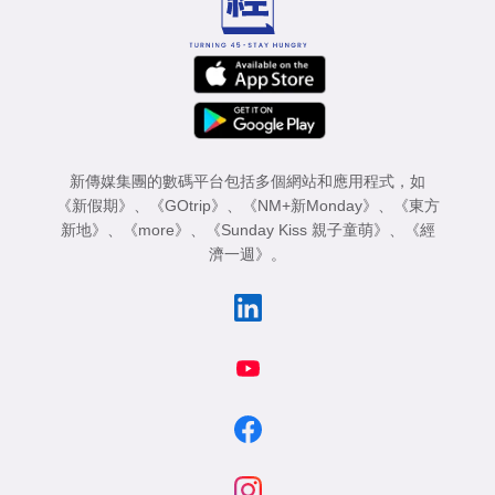
新傳媒集團的數碼平台包括多個網站和應用程式，如
《新假期》
、
《GOtrip》
、
《NM+新Monday》
、
《東方
新地》
、
《more》
、
《Sunday Kiss 親子童萌》
、
《經
濟一週》
。