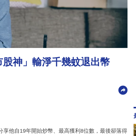
牛市股神」輸淨千幾蚊退出幣
分享他自19年開始炒幣、最高獲利8位數，最後卻落得