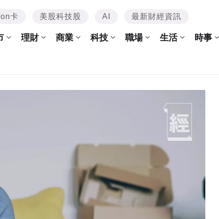
mon卡
美股科技股
AI
最新財經資訊
市
理財
商業
科技
職場
生活
時事