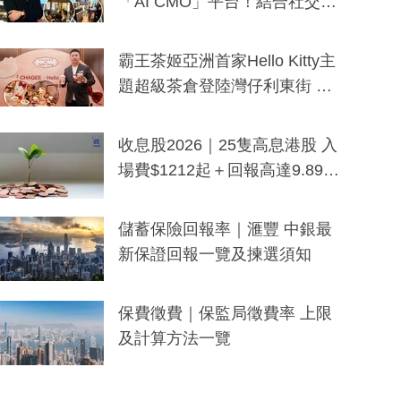
「AI CMO」平台！結合社交聆
聽與廣東話大模型 助中小企數
分鐘生成「貼地」宣傳短片
霸王茶姬亞洲首家Hello Kitty主
題超級茶倉登陸灣仔利東街 推
出首創「伯爵紅茶色」Hello Kitt
y及香港限定特調系列
收息股2026｜25隻高息港股 入
場費$1212起＋回報高達9.89
厘！持續更新
儲蓄保險回報率｜滙豐 中銀最
新保證回報一覽及揀選須知
保費徵費｜保監局徵費率 上限
及計算方法一覽