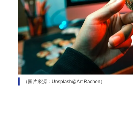
（圖片來源：Unsplash@Art Rachen）