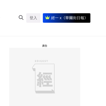
登入
經一 x《華爾街日報》
廣告