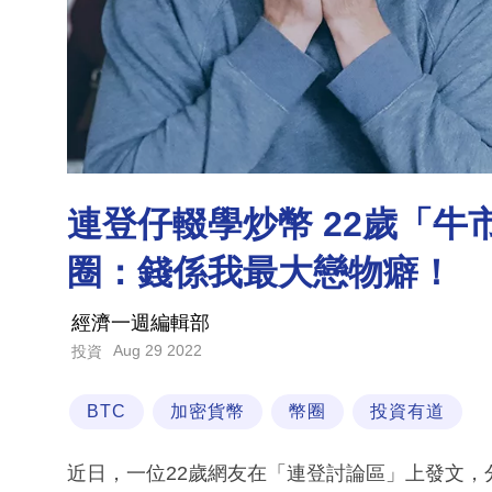
連登仔輟學炒幣 22歲「
圈：錢係我最大戀物癖！
經濟一週編輯部
Aug 29 2022
投資
BTC
加密貨幣
幣圈
投資有道
近日，一位22歲網友在「連登討論區」上發文，