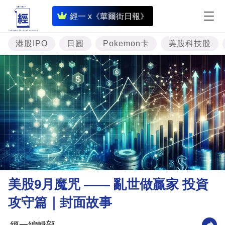
即
經一 x《華爾街日報》
時
財
港股IPO
日圓
Pokemon卡
美股科技股
經
專
題
投
資
樓
市
理
美股9月魔咒 —— 亂世做贏家 投資
財
攻守篇｜封面故事
商
業