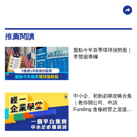
推薦閱讀
盤點今年首季環球強勢股｜
李聲揚專欄
中小企、初創必睇攻略合集
｜教你開公司、申請
Funding 進修經營之道搵大
錢！