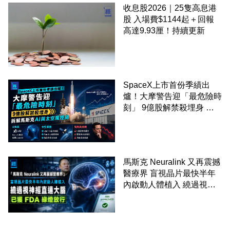
收息股2026｜25隻高息港
股 入場費$1144起＋回報
高達9.93厘！持續更新
SpaceX上市首份季績出
爐！大摩警告迎「最危險時
刻」 9億股解禁殺埋身 拆
解馬斯克AI與太空風控局
馬斯克 Neuralink 又再震撼
醫療界 盲視晶片最快半年
內啟動人體植入 繞過視神
經直連大腦 已獲 FDA 綠燈
放行