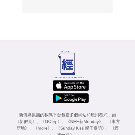
新傳媒集團的數碼平台包括多個網站和應用程式，如
《新假期》
、
《GOtrip》
、
《NM+新Monday》
、
《東方
新地》
、
《more》
、
《Sunday Kiss 親子童萌》
、
《經
濟一週》
。