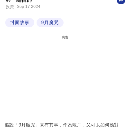
經一編輯部
Sep 17 2024
投資
科
技
封面故事
9月魔咒
職
場
廣告
生
活
時
事
專
欄
訂
閱
專
假設「9月魔咒」真有其事，作為散戶，又可以如何應對
區