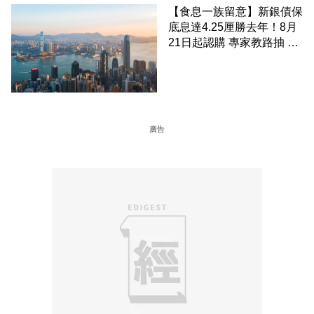
【食息一族留意】新銀債保
底息達4.25厘勝去年！8月
21日起認購 專家教路抽 20
至 30 手 鎖定三年高息
廣告