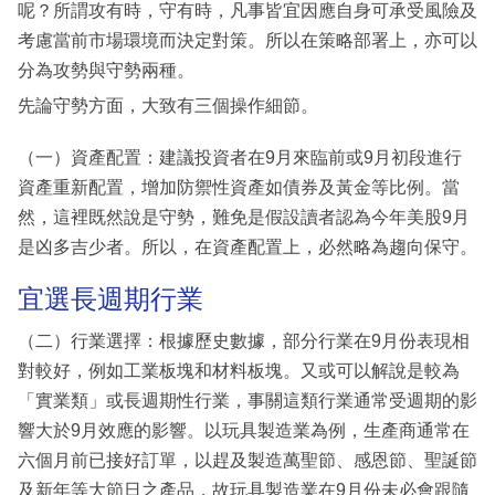
呢？所謂攻有時，守有時，凡事皆宜因應自身可承受風險及
考慮當前市場環境而決定對策。所以在策略部署上，亦可以
分為攻勢與守勢兩種。
先論守勢方面，大致有三個操作細節。
（一）資產配置：建議投資者在9月來臨前或9月初段進行
資產重新配置，增加防禦性資產如債券及黃金等比例。當
然，這裡既然說是守勢，難免是假設讀者認為今年美股9月
是凶多吉少者。所以，在資產配置上，必然略為趨向保守。
宜選長週期行業
（二）行業選擇：根據歷史數據，部分行業在9月份表現相
對較好，例如工業板塊和材料板塊。又或可以解說是較為
「實業類」或長週期性行業，事關這類行業通常受週期的影
響大於9月效應的影響。以玩具製造業為例，生產商通常在
六個月前已接好訂單，以趕及製造萬聖節、感恩節、聖誕節
及新年等大節日之產品，故玩具製造業在9月份未必會跟隨