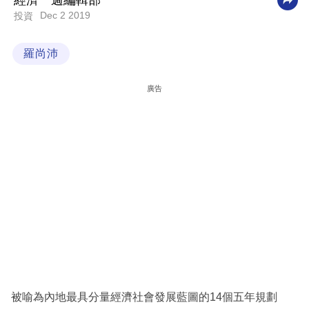
經濟一週編輯部
Dec 2 2019
投資
科
技
羅尚沛
職
場
廣告
生
活
時
事
專
欄
訂
閱
專
被喻為內地最具分量經濟社會發展藍圖的14個五年規劃
區