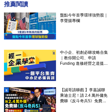
推薦閱讀
盤點今年首季環球強勢股｜
李聲揚專欄
中小企、初創必睇攻略合集
｜教你開公司、申請
Funding 進修經營之道搵大
錢！
【誠哥請睇戲 】李嘉誠聯
乘迪士尼！請 2.4 萬外傭免
費睇《反斗奇兵5》免費包
爆谷飲品 送埋獨家紀念品