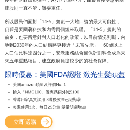
幾年的財政政策擴容，A股仍只跌不升，而最直接受惠的基
建股則一直不濟，難委重任。
所以股民們面對「14•5」規劃一大堆口號的最大可能性，
仍舊是要圍著科技和內需兩個爐來取暖。「14•5」規劃的
前奏，也要留意針對人口老化的政策，以目前情況判斷，內
地到2030年的人口結構將更接近「未富先老」，60歲以上
人口佔比料達四分之一，安老服務結合醫保計劃料會成為未
來五年重點項目，建立政府負擔較少的的社會保障。
限時優惠：美國FDA認證 激光生髮頭盔
美國amazon鎖量及評價No. 1
輸入「NMG100」優惠碼額外減$100
香港用家真實試用 8週後效果已經顯著
每週使用3次、每日25分鐘 髮量明顯增加
立即選購