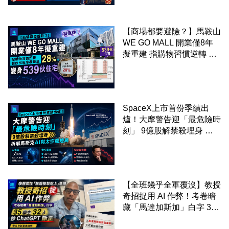
【商場都要避險？】馬鞍山
WE GO MALL 開業僅8年
擬重建 指購物習慣逆轉 餐
飲出租率暴跌至 28% 變身
539伙住宅
SpaceX上市首份季績出
爐！大摩警告迎「最危險時
刻」 9億股解禁殺埋身 拆
解馬斯克AI與太空風控局
【全班幾乎全軍覆沒】教授
奇招捉用 AI 作弊！考卷暗
藏「馬達加斯加」白字 35
學生 32 人抄 ChatGPT 斷