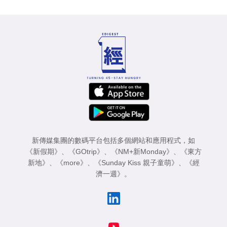
新傳媒集團的數碼平台包括多個網站和應用程式，如
《新假期》
、
《GOtrip》
、
《NM+新Monday》
、
《東方
新地》
、
《more》
、
《Sunday Kiss 親子童萌》
、
《經
濟一週》
。