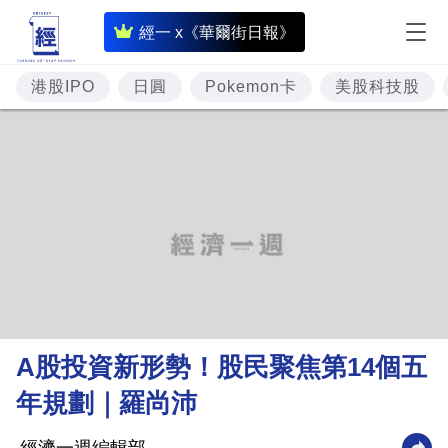
即
經一 x《華爾街日報》
時
財
港股IPO
日圓
Pokemon卡
美股科技股
經
專
題
投
資
樓
市
理
A股投資新形勢！股民聚焦第14個五
財
年規劃｜羅尚沛
商
業