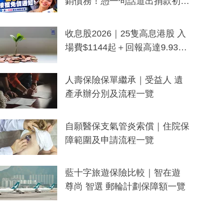
銷債務！憑一句話道出捐款初
衷：加州26萬人接獲免債通知、
一度被誤當詐騙手段
收息股2026｜25隻高息港股 入
場費$1144起＋回報高達9.93
厘！持續更新
人壽保險保單繼承｜受益人 遺
產承辦分別及流程一覽
自願醫保支氣管炎索償｜住院保
障範圍及申請流程一覽
藍十字旅遊保險比較｜智在遊
尊尚 智選 郵輪計劃保障額一覽