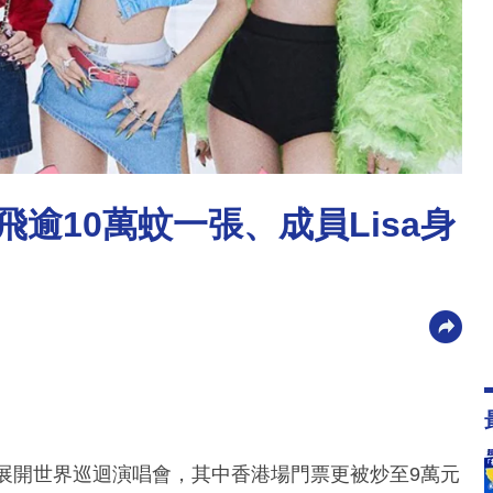
炒飛逾10萬蚊一張、成員Lisa身
期，展開世界巡迴演唱會，其中香港場門票更被炒至9萬元