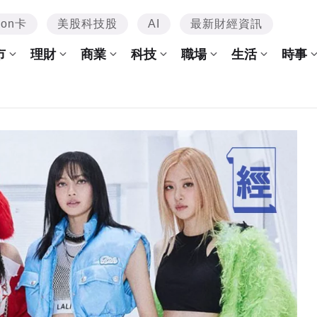
mon卡
美股科技股
AI
最新財經資訊
市
理財
商業
科技
職場
生活
時事