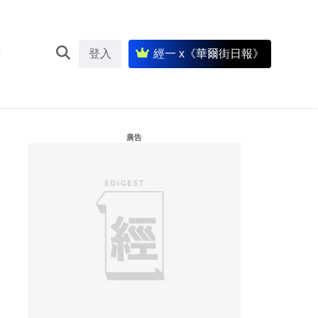
登入
經一 x《華爾街日報》
廣告