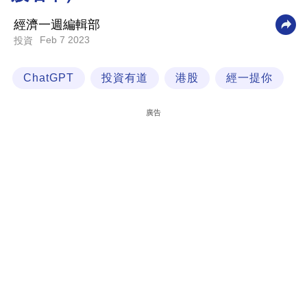
科
經濟一週編輯部
技
Feb 7 2023
投資
職
ChatGPT
投資有道
港股
經一提你
場
生
廣告
活
時
事
專
欄
訂
閱
專
區