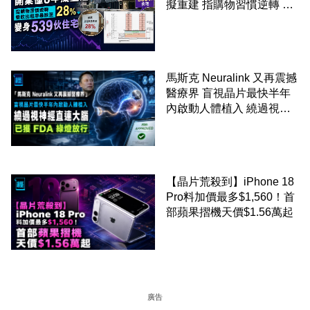
擬重建 指購物習慣逆轉 餐
飲出租率暴跌至 28% 變身
539伙住宅
馬斯克 Neuralink 又再震撼
醫療界 盲視晶片最快半年
內啟動人體植入 繞過視神
經直連大腦 已獲 FDA 綠燈
放行
【晶片荒殺到】iPhone 18
Pro料加價最多$1,560！首
部蘋果摺機天價$1.56萬起
廣告