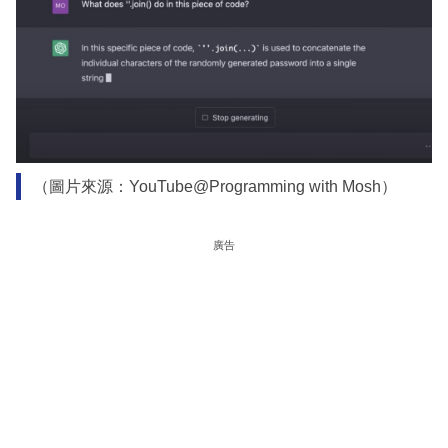
（圖片來源：YouTube@Programming with Mosh）
廣告