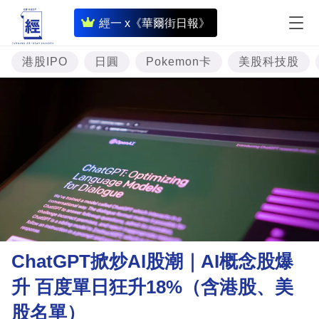
即
經一 x《華爾街日報》
時
財
港股IPO
日圓
Pokemon卡
美股科技股
經
專
題
投
資
樓
市
理
ChatGPT掀炒AI股潮｜AI概念股爆
財
升 百度單日狂升18%（含港股、美
商
股名單）
業