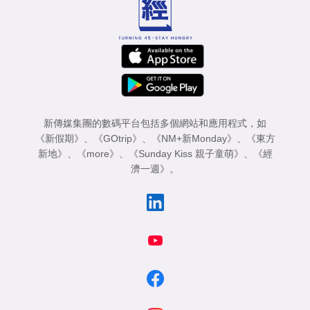
新傳媒集團的數碼平台包括多個網站和應用程式，如
《新假期》
、
《GOtrip》
、
《NM+新Monday》
、
《東方
新地》
、
《more》
、
《Sunday Kiss 親子童萌》
、
《經
濟一週》
。