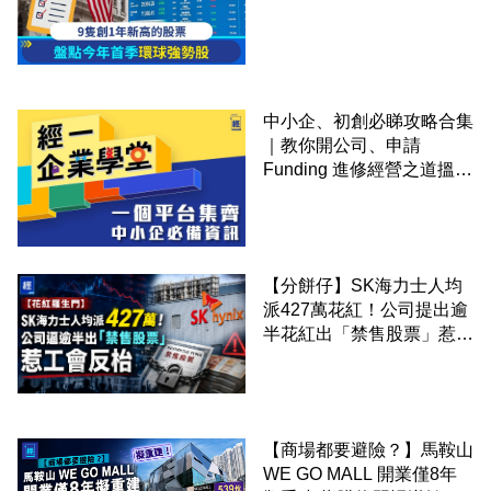
中小企、初創必睇攻略合集
｜教你開公司、申請
Funding 進修經營之道搵大
錢！
【分餅仔】SK海力士人均
派427萬花紅！公司提出逾
半花紅出「禁售股票」惹工
會反枱
【商場都要避險？】馬鞍山
WE GO MALL 開業僅8年