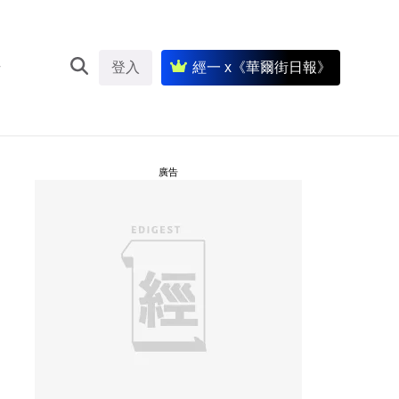
登入
經一 x《華爾街日報》
廣告