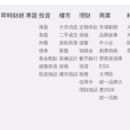
即時財經
專題
投資
樓市
理財
商業
港股
大市消息
定期存款
市場動態
美股
二手成交
保險
品牌故事
外匯
資助房屋
儲蓄
中小企
債券
新盤
強積金
創業指南
基金觀點
裝修設計
數字銀行
營商資源庫
虛擬投資
按揭
借貸
ESG
投資熱話
樓市熱話
稅務
大灣區
信用卡
經一品牌大
理財熱話
獎2026
經一活動