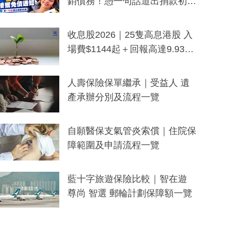
銷債務！憑一句話道出捐款初
衷：加州26萬人接獲免債通知、
一度被誤當詐騙手段
收息股2026｜25隻高息港股 入
場費$1144起＋回報高達9.93
厘！持續更新
人壽保險保單繼承｜受益人 遺
產承辦分別及流程一覽
自願醫保支氣管炎索償｜住院保
障範圍及申請流程一覽
藍十字旅遊保險比較｜智在遊
尊尚 智選 郵輪計劃保障額一覽