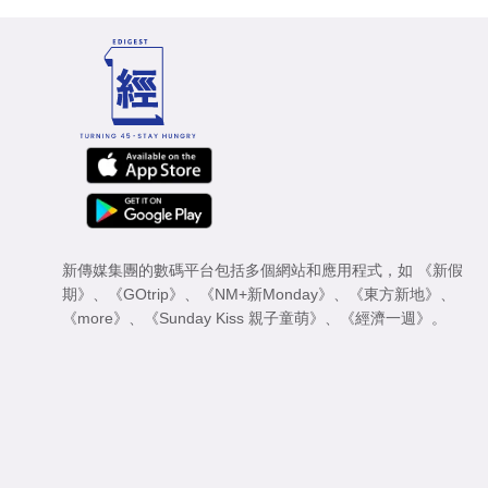
新傳媒集團的數碼平台包括多個網站和應用程式，如
《新假
期》
、
《GOtrip》
、
《NM+新Monday》
、
《東方新地》
、
《more》
、
《Sunday Kiss 親子童萌》
、
《經濟一週》
。