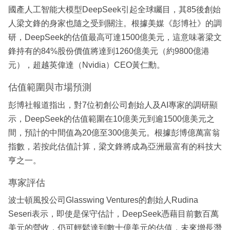
國產人工智能大模型DeepSeek引起全球矚目，其85後創始
人梁文鋒的身家也隨之受到關注。根據美媒《彭博社》的調
研，DeepSeek的估值最高可達1500億美元，這意味著梁文
鋒持有的84%股份價值將達到1260億美元（約9800億港
元），超越英偉達（Nvidia）CEO黃仁勳。
估值範圍與市場預測
彭博社報道指出，對7位初創公司創始人及AI專家的調研顯
示，DeepSeek的估值範圍在10億美元到逾1500億美元之
間，預計的中間值為20億至300億美元。根據彭博億萬富翁
指數，若按此估值計算，梁文鋒將成為亞洲最富有的科技大
亨之一。
專家評估
波士頓風投公司Glasswing Ventures的創始人Rudina
Seseri表示，即使是保守估計，DeepSeek憑藉目前數百萬
美元的營收，仍可輕鬆達到數十億美元的估值，未來增長潛