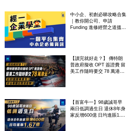
中小企、初創必睇攻略合集
｜教你開公司、申請
Funding 進修經營之道搵大
錢！
【讀完就好走？】 傳特朗
普政府擬收 OPT 簽證費 留
美工作隨時要交 78 萬港元
針對國際畢業生 矽谷華爾
街勢受衝擊
【首富牛一】98歲誠哥早
兩日低調過生日 退休8年身
家反增600億 日均進賬1.67
億