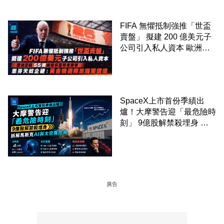
FIFA 無懼抵制強推「世盃
賣盤」 擬建 200 億美元子
公司引入私人資本 歐洲足
協 55 國威脅杯葛所有賽事
恩芬天奴企硬：黃金機遇釋
放商業價值
SpaceX上市首份季績出
爐！大摩警告迎「最危險時
刻」 9億股解禁殺埋身 拆
解馬斯克AI與太空風控局
廣告