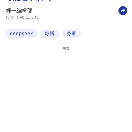
科
經一編輯部
技
Feb 11 2025
投資
職
deepseek
彭博
身家
場
生
廣告
活
時
事
專
欄
訂
閱
專
區