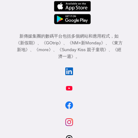
新傳媒集團的數碼平台包括多個網站和應用程式，如
《新假期》
、
《GOtrip》
、
《NM+新Monday》
、
《東方
新地》
、
《more》
、
《Sunday Kiss 親子童萌》
、
《經
濟一週》
。