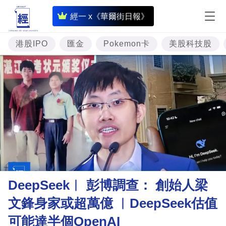
即
經一 x《華爾街日報》
時
財
港股IPO
匯金
Pokemon卡
美股科技股
經
專
題
投
資
樓
市
理
DeepSeek︳ 彭博調查： 創始人梁
財
文鋒身家或超萬億 ︳DeepSeek估值
商
可能達半個OpenAI
業