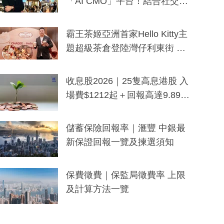
「AI CMO」平台！結合社交聆
聽與廣東話大模型 助中小企數
分鐘生成「貼地」宣傳短片
霸王茶姬亞洲首家Hello Kitty主
題超級茶倉登陸灣仔利東街 推
出首創「伯爵紅茶色」Hello Kitt
y及香港限定特調系列
收息股2026｜25隻高息港股 入
場費$1212起＋回報高達9.89
厘！持續更新
儲蓄保險回報率｜滙豐 中銀最
新保證回報一覽及揀選須知
保費徵費｜保監局徵費率 上限
及計算方法一覽