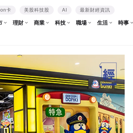
mon卡
美股科技股
AI
最新財經資訊
市
理財
商業
科技
職場
生活
時事