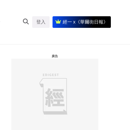
登入
經一 x《華爾街日報》
廣告