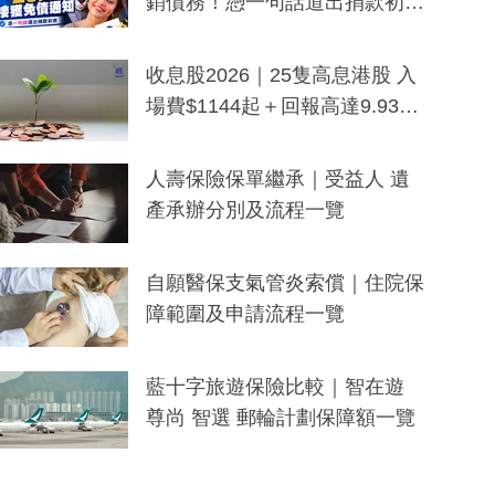
銷債務！憑一句話道出捐款初
衷：加州26萬人接獲免債通知、
一度被誤當詐騙手段
收息股2026｜25隻高息港股 入
場費$1144起＋回報高達9.93
厘！持續更新
人壽保險保單繼承｜受益人 遺
產承辦分別及流程一覽
自願醫保支氣管炎索償｜住院保
障範圍及申請流程一覽
藍十字旅遊保險比較｜智在遊
尊尚 智選 郵輪計劃保障額一覽