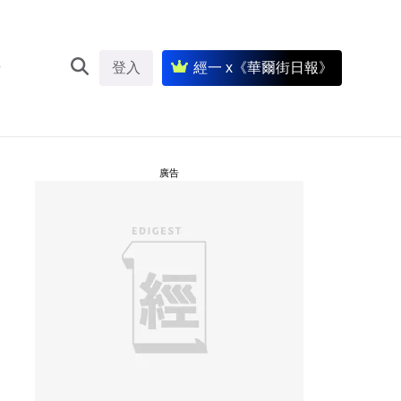
登入
經一 x《華爾街日報》
廣告