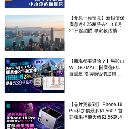
【食息一族留意】新銀債保
底息達4.25厘勝去年！8月
21日起認購 專家教路抽 20
至 30 手 鎖定三年高息
【商場都要避險？】馬鞍山
WE GO MALL 開業僅8年
擬重建 指購物習慣逆轉 餐
飲出租率暴跌至 28% 變身
539伙住宅
【晶片荒殺到】iPhone 18
Pro料加價最多$1,560！首
部蘋果摺機天價$1.56萬起