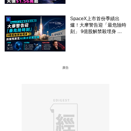
SpaceX上市首份季績出
爐！大摩警告迎「最危險時
刻」 9億股解禁殺埋身 拆
解馬斯克AI與太空風控局
廣告