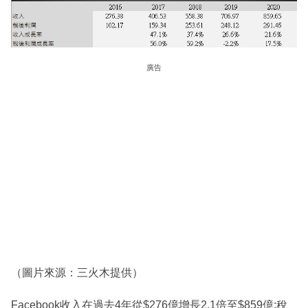
廣告
（圖片來源：三火木提供）
Facebook收入在過去4年從$276億增長2.1倍至$859億;稅