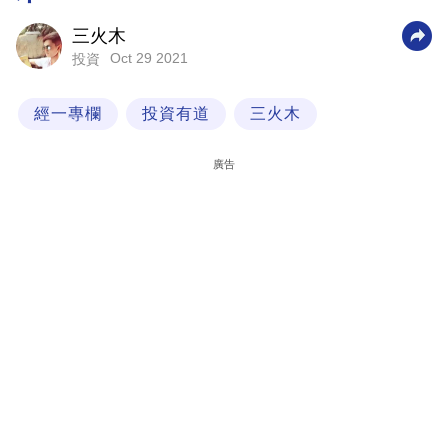
科
三火木
技
Oct 29 2021
投資
職
經一專欄
投資有道
三火木
場
生
廣告
活
時
事
專
欄
訂
閱
專
區