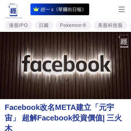
即
經一 x《華爾街日報》
時
財
港股IPO
日圓
Pokemon卡
美股科技股
經
專
題
投
資
樓
市
理
Facebook改名META建立「元宇
財
宙」 超解Facebook投資價值| 三火
商
木
業