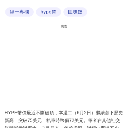
科
經一專欄
hype幣
區塊鏈
技
職
廣告
場
生
活
時
事
專
欄
訂
閱
HYPE幣價最近不斷破頂，本週二（6月2日）繼續創下歷史
專
新高，突破75美元，執筆時幣價72美元。筆者在其他社交
區