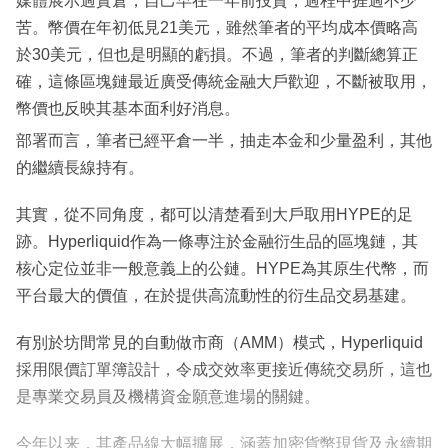
媒體展示過實倉，自己早在一年前投資，過程中捱過不少
苦。幣價在年初低見21美元，雖然筆者的平均成本價略高
於30美元，但也是明顯的虧損。不過，筆者的判斷總算正
確，這條區塊鏈最近廣受傳統金融大戶歡迎，不斷被取用，
幣價也反映其基本面利好消息。
部署而言，筆者已經平倉一半，抽走本金和少量盈利，其他
的繼續長線持有。
其實，從不同角度，都可以清楚看到大戶取用HYPE的足
跡。Hyperliquid作為一條專注於金融衍生品的區塊鏈，其
核心定位並非一般意義上的公鏈。HYPE為其原生代幣，而
平台最大的價值，在於提供高流動性的衍生品交易基建。
有別於坊間常見的自動做市商（AMM）模式，Hyperliquid
採用限價訂單簿設計，令成交效率更接近傳統交易所，這也
是專業交易員及機構資金願意進場的關鍵。
今年以来，其產品線大幅擴展，涵蓋加密貨幣現貨及永續期