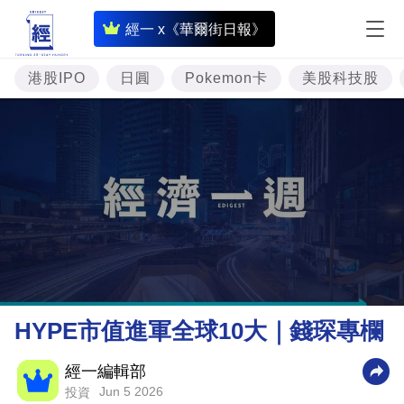
即
經一 x《華爾街日報》
時
財
港股IPO
日圓
Pokemon卡
美股科技股
經
專
題
投
資
樓
市
理
HYPE市值進軍全球10大｜錢琛專欄
財
商
經一編輯部
Jun 5 2026
投資
業