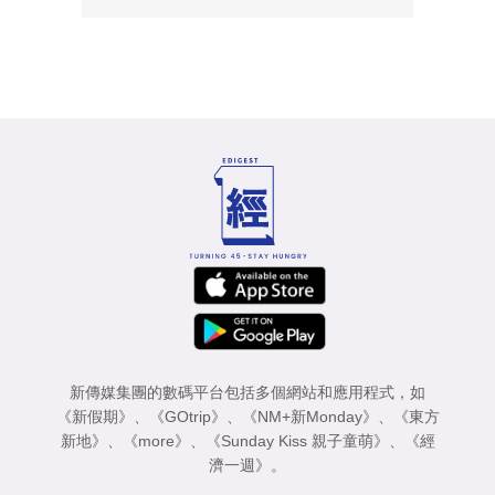
新傳媒集團的數碼平台包括多個網站和應用程式，如
《新假期》
、
《GOtrip》
、
《NM+新Monday》
、
《東方
新地》
、
《more》
、
《Sunday Kiss 親子童萌》
、
《經
濟一週》
。