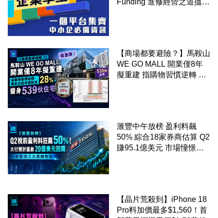
Funding 進修經營之道搵大
錢！
【商場都要避險？】馬鞍山
WE GO MALL 開業僅8年
擬重建 指購物習慣逆轉 餐
飲出租率暴跌至 28% 變身
539伙住宅
滙豐中午放榜 盈利料飆
50% 綜合18家券商估算 Q2
賺95.1億美元 市場憧憬重
啟20億美元回購 一文看清
三大業績焦點
【晶片荒殺到】iPhone 18
Pro料加價最多$1,560！首