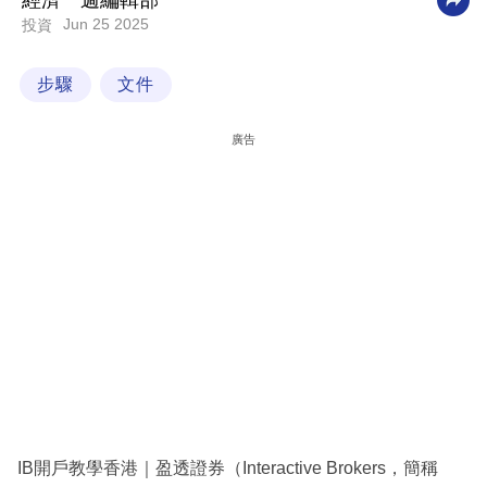
經濟一週編輯部
Jun 25 2025
投資
科
技
步驟
文件
職
場
廣告
生
活
時
事
專
欄
訂
閱
專
IB開戶教學香港｜盈透證券（Interactive Brokers，簡稱
區