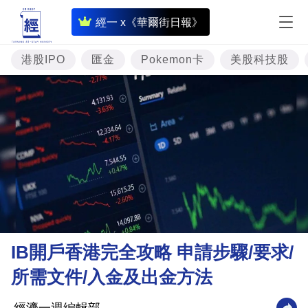
即
經一 x《華爾街日報》
時
財
港股IPO
匯金
Pokemon卡
美股科技股
經
專
題
投
資
樓
市
理
IB開戶香港完全攻略 申請步驟/要求/
財
所需文件/入金及出金方法
商
業