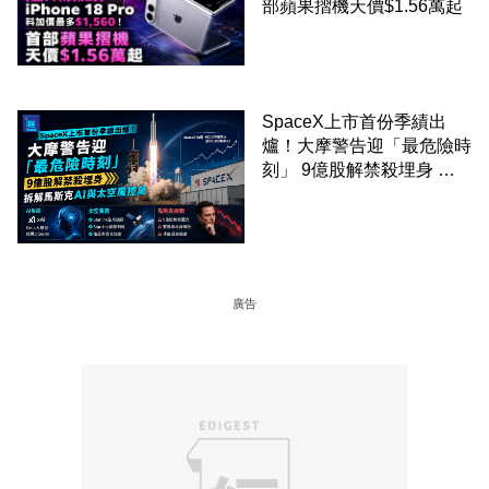
部蘋果摺機天價$1.56萬起
SpaceX上市首份季績出
爐！大摩警告迎「最危險時
刻」 9億股解禁殺埋身 拆
解馬斯克AI與太空風控局
廣告