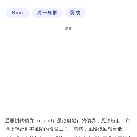
科
iBond
經一專欄
龔成
技
職
廣告
場
生
活
時
事
專
欄
訂
閱
通脹掛鈎債券（iBond）是政府發行的債券，風險極低，市
專
場上視為近零風險的投資工具，當然，風險低回報亦低。
區