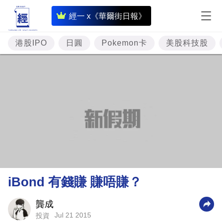
即
經一 x《華爾街日報》
時
財
港股IPO
日圓
Pokemon卡
美股科技股
經
專
題
投
資
樓
市
理
iBond 有錢賺 賺唔賺？
財
商
龔成
Jul 21 2015
投資
業