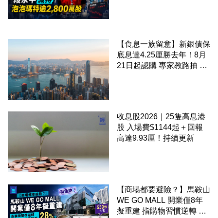
2,800 萬股 4月才入局 上月
剛向網民派定心丸
【食息一族留意】新銀債保
底息達4.25厘勝去年！8月
21日起認購 專家教路抽 20
至 30 手 鎖定三年高息
收息股2026｜25隻高息港
股 入場費$1144起＋回報
高達9.93厘！持續更新
【商場都要避險？】馬鞍山
WE GO MALL 開業僅8年
擬重建 指購物習慣逆轉 餐