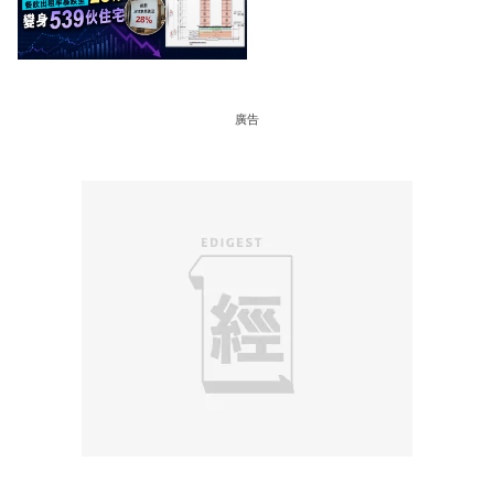
飲出租率暴跌至 28% 變身
539伙住宅
廣告