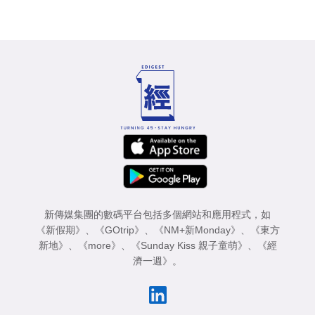
新傳媒集團的數碼平台包括多個網站和應用程式，如
《新假期》
、
《GOtrip》
、
《NM+新Monday》
、
《東方
新地》
、
《more》
、
《Sunday Kiss 親子童萌》
、
《經
濟一週》
。