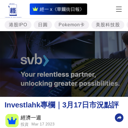
即
經一 x《華爾街日報》
時
財
港股IPO
日圓
Pokemon卡
美股科技股
經
專
題
投
資
樓
市
理
Investlahk專欄｜3月17日市況點評
財
商
經濟一週
Mar 17 2023
投資
業