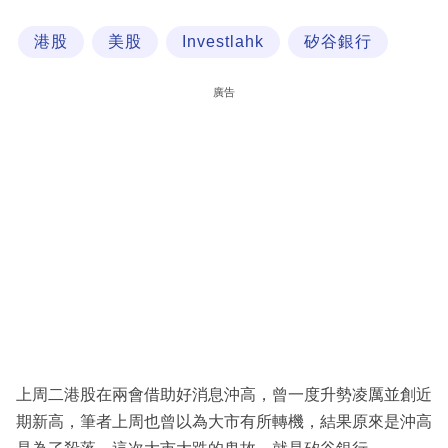
科
港股
美股
Investlahk
矽谷銀行
技
職
廣告
場
生
活
時
事
專
欄
訂
閱
上周二港股在兩會借助好消息沖高，曾一度升勢凌厲並創近
專
期新高，筆者上周也曾以為大市有所轉機，結果原來是沖高
區