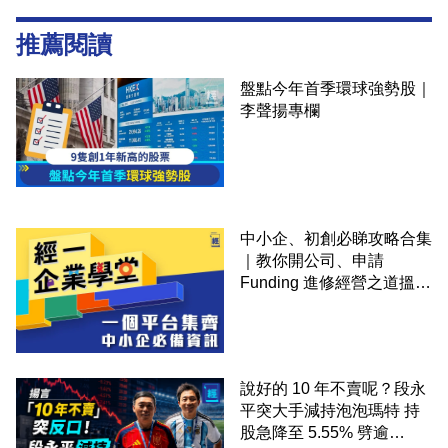
推薦閱讀
盤點今年首季環球強勢股｜
李聲揚專欄
中小企、初創必睇攻略合集
｜教你開公司、申請
Funding 進修經營之道搵大
錢！
說好的 10 年不賣呢？段永
平突大手減持泡泡瑪特 持
股急降至 5.55% 劈逾