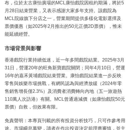
布，位於太古康怡廣場的MCL康怡戲院因租約期滿，將於5
月28日結束營業，又表示感謝大家多年支持。該戲院為
MCL院線旗下分店之一，營業期間提供多樣化電影選擇及
票價優惠（如2025年2月推出的50元正價2D票價），惟未
能延續經營。
市場背景與影響
香港戲院行業持續低迷，近一年多間戲院結業。2025年3月
31日，營運20年的旺角新寶戲院關閉；同年4月10日，營運
16年的嘉禾黃埔戲院結束營業。康怡戲院結業進一步反映
零售與娛樂市場挑戰，有網民認為與經濟放緩（2024年零
售銷售增長僅2.3%）及消費者消費轉向內地（五一旅遊熱
110萬人次訪港）有關。MCL曾通過減價（如康怡戲院50元
票價）自救，但效果有限。
免責聲明：本專頁刊載的所有投資分析技巧，只可作參考用
途。市場瞬息萬變，讀者在作出投資決定前理應審慎，並主