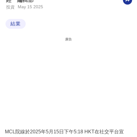
經一編輯部
May 15 2025
投資
科
技
結業
職
場
廣告
生
活
時
事
專
欄
訂
閱
專
MCL院線於2025年5月15日下午5:18 HKT在社交平台宣
區