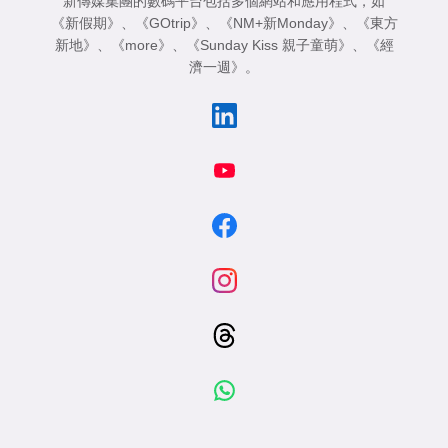
新傳媒集團的數碼平台包括多個網站和應用程式，如
《新假期》
、
《GOtrip》
、
《NM+新Monday》
、
《東方
新地》
、
《more》
、
《Sunday Kiss 親子童萌》
、
《經
濟一週》
。