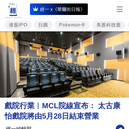
即
經一 x《華爾街日報》
時
財
港股IPO
日圓
Pokemon卡
美股科技股
經
專
題
投
資
樓
市
理
戲院行業︳MCL院線宣布： 太古康
財
怡戲院將由5月28日結束營業
商
業