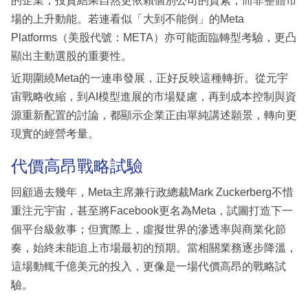
的企業，投資結果自然更依賴個別公司的質素，而非整體市
場的上升動能。若連看似「大到不能倒」的Meta
Platforms（美股代號：META）亦可能面臨轉型考驗，更凸
顯出主動選股的重要性。
近期圍繞Meta的一連串發展，正好反映這種轉折。從元宇
宙戰略收縮，到AI模型進展的市場疑慮，再到成本控制與資
源重新配置的討論，都顯示企業正由單純講述願景，轉向更
現實的經營考量。
代價高昂戰略試驗
回顧過去幾年，Meta主席兼行政總裁Mark Zuckerberg不惜
重注元宇宙，甚至將Facebook更名為Meta，試圖打造下一
個平台級敘事；但實際上，虛擬世界的滲透率與商業化節
奏，始終未能追上市場最初的預期。當相關業務逐步降溫，
這場動輒千億美元的投入，更像是一場代價高昂的戰略試
驗。