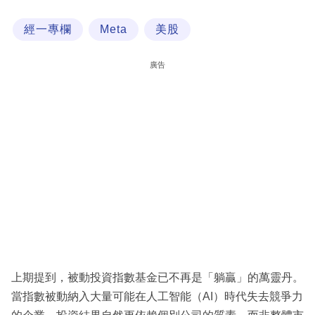
科
經一專欄
Meta
美股
技
職
廣告
場
生
活
時
事
專
欄
訂
閱
上期提到，被動投資指數基金已不再是「躺贏」的萬靈丹。
專
當指數被動納入大量可能在人工智能（AI）時代失去競爭力
區