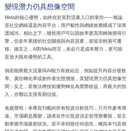
變現潛力仍具想像空間
Meta的核心優勢，始終在於其對流量入口的掌控——無論
是社交網絡還是內容平台，用戶黏性與網絡效應構成了深厚
護城河。相比之下，雖然用戶可以因效率更高而轉換搜尋引
擎，但多年累積的社交關係與內容資產，卻並非輕易可遷
移。換言之，AI對Meta而言，未必只是成本壓力，更可能
是放大既有優勢的工具。
倘若能將龐大流量與AI能力有效結合，例如提升內容分發效
率、廣告轉化率或創作者生態價值，其變現潛力仍具想像空
間；反之，若無法將技術優勢轉化為實際收益，再龐大的投
入，亦難以支撐長期估值。
免責聲明：本專頁刊載的所有投資分析技巧，只可作參考用
途。市場瞬息萬變，讀者在作出投資決定前理應審慎，並主
動掌握市場最新狀況。若不幸招致任何損失，概與本刊及相