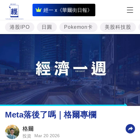
即
經一 x《華爾街日報》
時
財
港股IPO
日圓
Pokemon卡
美股科技股
經
專
題
投
資
樓
市
理
Meta落後了嗎｜格爾專欄
財
商
格爾
Mar 20 2026
投資
業