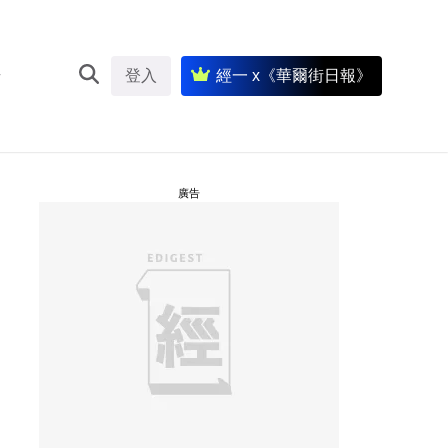
登入
經一 x《華爾街日報》
廣告