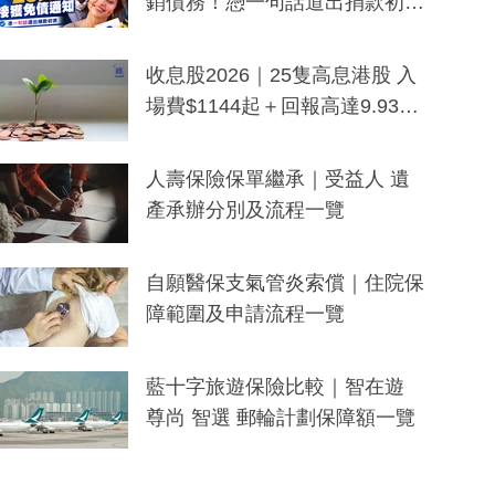
銷債務！憑一句話道出捐款初
衷：加州26萬人接獲免債通知、
一度被誤當詐騙手段
收息股2026｜25隻高息港股 入
場費$1144起＋回報高達9.93
厘！持續更新
人壽保險保單繼承｜受益人 遺
產承辦分別及流程一覽
自願醫保支氣管炎索償｜住院保
障範圍及申請流程一覽
藍十字旅遊保險比較｜智在遊
尊尚 智選 郵輪計劃保障額一覽