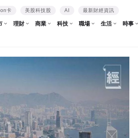
mon卡
美股科技股
AI
最新財經資訊
市
理財
商業
科技
職場
生活
時事