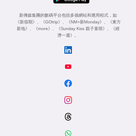
新傳媒集團的數碼平台包括多個網站和應用程式，如
《新假期》
、
《GOtrip》
、
《NM+新Monday》
、
《東方
新地》
、
《more》
、
《Sunday Kiss 親子童萌》
、
《經
濟一週》
。