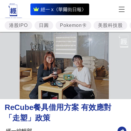
即
經一 x《華爾街日報》
時
財
港股IPO
日圓
Pokemon卡
美股科技股
經
專
題
投
資
樓
市
理
ReCube餐具借用方案 有效應對
財
「走塑」政策
商
業