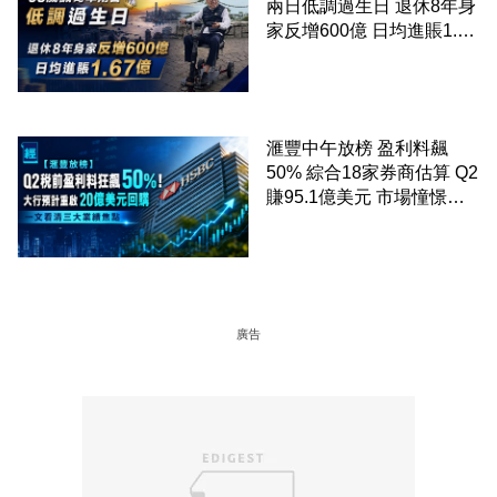
兩日低調過生日 退休8年身
家反增600億 日均進賬1.67
億
滙豐中午放榜 盈利料飆
50% 綜合18家券商估算 Q2
賺95.1億美元 市場憧憬重
啟20億美元回購 一文看清
三大業績焦點
廣告