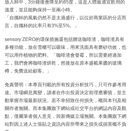
放入杯中，3分鐘後會降至約65度，這是人體最適宜飲用的
溫度，並且能夠保持一至兩小時。
「自攜杯的風氣仍然不是太過盛行，以位於商業區的分店而
言，自攜杯的比率只有3%至5%。」
sensory ZERO的環保措施還包括贈送咖啡渣，咖啡渣具有
多種功能，放在雪櫃可以吸味，用來洗面具有磨砂功效，也
可以用作植物的肥料。「咖啡渣會發霉，所以需要經過加
工，我們會將咖啡渣烘乾，然後放在原本盛載果醬的玻璃
樽，免費送給顧客。」
免責聲明：本專頁刊載的所有投資分析技巧，只可作參考用
途。市場瞬息萬變，讀者在作出投資決定前理應審慎，並主
動掌握市場最新狀況。若不幸招致任何損失，概與本刊及相
關作者無關。而本集團旗下網站或社交平台的網誌內容及觀
點，僅屬筆者個人意見，與新傳媒立場無關。本集團旗下網
站對因上述人士張貼之資訊內容所帶來之損失或損害概不負