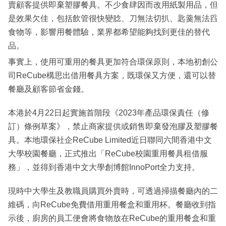
賣顧客提供即棄塑膠餐具。不少食肆因而改用紙製用品，但
是效果欠佳，包括飲管很快變腍、刀無法切扒、匙羹無法舀
食物等，影響用餐體驗，業界都希望能夠找到更佳的替代
品。
事實上，使用可重用的餐具更加符合環保原則，本地初創公
司ReCube構思出借用餐具方案，既環保又方便，還可以替
餐廳及顧客節省金錢。
本港於4月22日起實施首階段《2023年產品環保責任（修
訂）條例草案》，禁止商家提供或銷售即棄發泡膠及塑膠餐
具。本地環保社企ReCube Limited近日聯同六間香港中文
大學校園餐廳，正式推出「ReCube校園重用餐具租借服
務」，並得到香港中文大學創博館InnoPort全力支持。
現時中大學生及教職員購買外賣時，可透過掃描餐廳內的二
維碼，向ReCube免費借用重用餐盒和重用杯。餐廳收到指
示後，廚房的員工便會將食物放在ReCube的重用餐盒和重