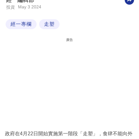
經一編輯部
May 3 2024
投資
科
技
經一專欄
走塑
職
場
廣告
生
活
時
事
專
欄
訂
閱
專
政府在4月22日開始實施第一階段「走塑」，食肆不能向外
區