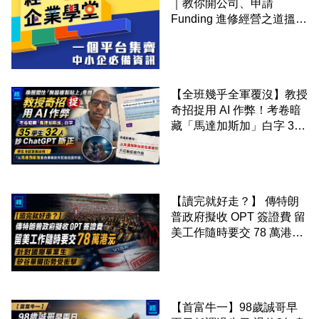
｜教你開公司、申請
Funding 進修經營之道搵大
錢！
【全班幾乎全軍覆沒】教授
奇招捉用 AI 作弊！考卷暗
藏「馬達加斯加」白字 35
學生 32 人抄 ChatGPT 斷
正
【讀完就好走？】 傳特朗
普政府擬收 OPT 簽證費 留
美工作隨時要交 78 萬港元
針對國際畢業生 矽谷華爾
街勢受衝擊
【首富牛一】98歲誠哥早