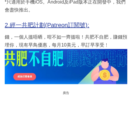
*只適用於手機iOS。Android及iPad版本正在開發中，我們
會盡快推出。
2.經一共肥計劃(Patreon訂閱號):
錢，一個人搵唔晒，咁不如一齊搵啦！共肥不自肥，賺錢預
埋你，現有早鳥優惠，每月10美元，早訂早享受﹗
廣告