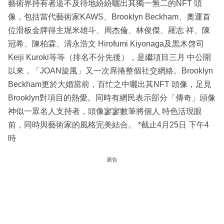
藝術界持有者逼不及待地紛紛曬出其獨一無二的NFT 頭
像，包括當代藝術家KAWS、Brooklyn Beckham、奧運首
位滑板金牌得主堀米雄斗、周杰倫、林俊傑、羅志 祥、陳
冠希、陳柏霖、清永浩文 Hirofumi Kiyonaga及黒木啓司
Keiji Kuroki等等（排名不分先後），是繼項目三月 中公開
以來，「JOAN旋風」又一次席捲整個社交網絡。Brooklyn
Beckham更於大婚當前，百忙之中曬出其NFT 頭像，足見
Brooklyn對項目的熱愛。同時有網民表示部分「傳奇」頭像
神似一眾名人支持者，頭像寥寥數筆將個人 特色活現眼
前，同時與藝術家的風格完美結合。 *截止4月25日 下午4
時
廣告