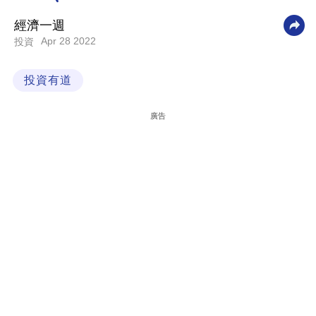
科
經濟一週
技
Apr 28 2022
投資
職
投資有道
場
生
廣告
活
時
事
專
欄
訂
閱
專
區