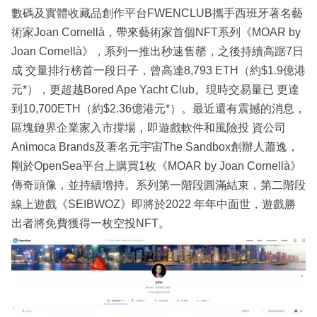
數碼及實體收藏品創作平台FWENCLUB攜手西班牙著名藝
術家Joan Cornellà，帶來藝術家首個NFT系列《MOAR by
Joan Cornellà》，系列一推出秒速售罄，之後持續高踞7日
成 交量排行榜首一段日子，曾高達8,793 ETH（約$1.9億港
元*），更超越Bored Ape Yacht Club。現時交易量已 更達
到10,700ETH（約$2.36億港元*）。最近還有震撼的消息，
區塊鏈界企業家入市撐場，即遊戲軟件和風險投 資公司
Animoca Brands及著名元宇宙The Sandbox創辦人蕭逸，
剛於OpenSea平台上購買1枚《MOAR by Joan Cornellà》
傳奇頭像，並持續增持。系列第一階段圓滿結束，第二階段
線上遊戲《SEIBWOZ》即將於2022 年年中面世，遊戲勝
出者將免費獲得一枚空投NFT。