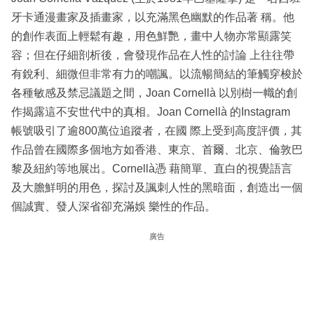
牙卡通漫畫家及插畫家，以充滿黑色幽默的作品著 稱。他
的創作表面上輕鬆有趣，用色鮮艷，畫中人物亦常顯露笑
容；但在仔細剖析後，會發現作品在人性的討論 上往往帶
有銳利、細微但非常有力的嘲諷。以流暢簡結的筆觸穿梭於
各種敏感及禁忌議題之間，Joan Cornellà 以別樹一幟的創
作揭露這不安世代中的真相。Joan Cornellà 的Instagram
帳號吸引了逾800萬位追蹤者，在國 際上受到高度評價，其
作品曾在國際多個地方如香港、東京、首爾、北京、倫敦巴
黎及紐約等地展出。Cornellà憑 藉簡單、直白的視覺語言
及大膽鮮明的用色，探討及諷刺人性的黑暗面，創造出一個
個誠實、發人深省卻充滿娛 樂性的作品。
廣告