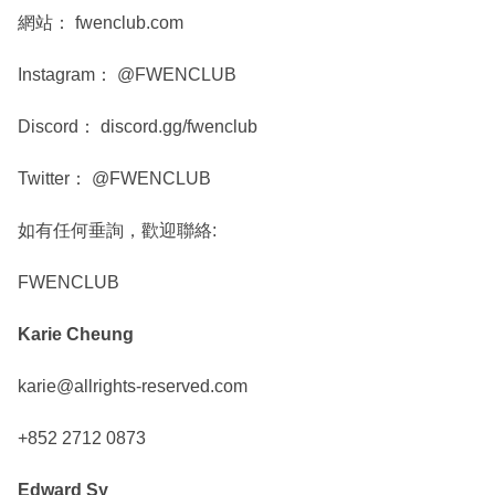
網站： fwenclub.com
Instagram： @FWENCLUB
Discord： discord.gg/fwenclub
Twitter： @FWENCLUB
如有任何垂詢，歡迎聯絡:
FWENCLUB
Karie Cheung
karie@allrights-reserved.com
+852 2712 0873
Edward Sy