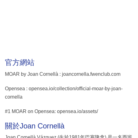
官方網站
MOAR by Joan Cornellà : joancornella.fwenclub.com
Opensea : opensea.io/collection/official-moar-by-joan-
cornella
#1 MOAR on Opensea: opensea.io/assets/
關於Joan Cornellà
Joan Cornellà Vázquez (生於1981年巴塞隆拿) 是一名西班