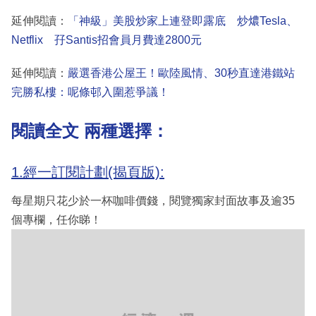
延伸閱讀：
「神級」美股炒家上連登即露底 炒燶Tesla、
Netflix 孖Santis招會員月費達2800元
延伸閱讀：
嚴選香港公屋王！歐陸風情、30秒直達港鐵站
完勝私樓：呢條邨入圍惹爭議！
閱讀全文 兩種選擇：
1.經一訂閱計劃(揭頁版):
每星期只花少於一杯咖啡價錢，閱覽獨家封面故事及逾35
個專欄，任你睇！