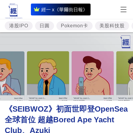
即
經一 x《華爾街日報》
時
財
港股IPO
日圓
Pokemon卡
美股科技股
經
專
題
投
資
樓
市
理
《SEIBWOZ》初面世即登OpenSea
財
全球首位 超越Bored Ape Yacht
商
Club、Azuki
業