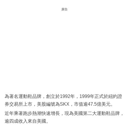
科
廣告
技
職
場
生
活
時
事
專
欄
為著名運動鞋品牌，創立於1992年，1999年正式於紐約證
訂
券交易所上市，美股編號為SKX，市值逾47.5億美元。
閱
近年乘著跑步熱潮快速增長，現為美國第二大運動鞋品牌，
專
逾四成收入來自美國。
區