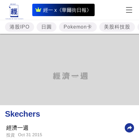
即
經一 x《華爾街日報》
時
財
港股IPO
日圓
Pokemon卡
美股科技股
經
專
題
投
資
樓
市
理
Skechers
財
商
經濟一週
Oct 31 2015
投資
業