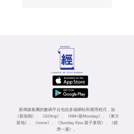
新傳媒集團的數碼平台包括多個網站和應用程式，如
《新假期》
、
《GOtrip》
、
《NM+新Monday》
、
《東方
新地》
、
《more》
、
《Sunday Kiss 親子童萌》
、
《經
濟一週》
。