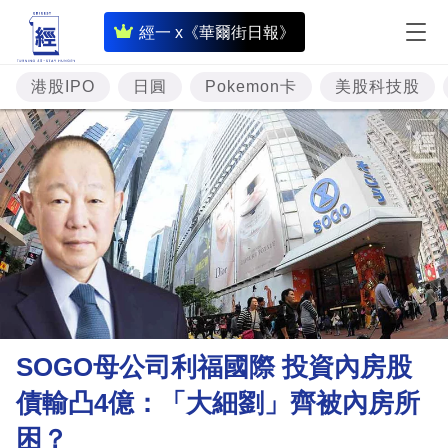
即
經一 x《華爾街日報》
時
財
港股IPO
日圓
Pokemon卡
美股科技股
經
專
題
投
資
樓
市
理
SOGO母公司利福國際 投資內房股
財
債輸凸4億：「大細劉」齊被內房所
商
困？
業