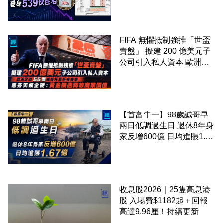
539伙住宅
FIFA 無懼抵制強推「世盃
賣盤」 擬建 200 億美元子
公司引入私人資本 歐洲足
協 55 國威脅杯葛所有賽事
恩芬天奴企硬：黃金機遇釋
放商業價值
【首富牛一】98歲誠哥早
兩日低調過生日 退休8年身
家反增600億 日均進賬1.67
億
收息股2026｜25隻高息港
股 入場費$1182起＋回報
高達9.96厘！持續更新