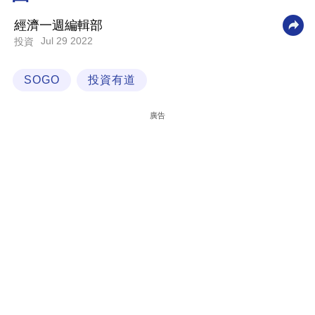
科
經濟一週編輯部
技
Jul 29 2022
投資
職
SOGO
投資有道
場
生
廣告
活
時
事
專
欄
訂
閱
專
區