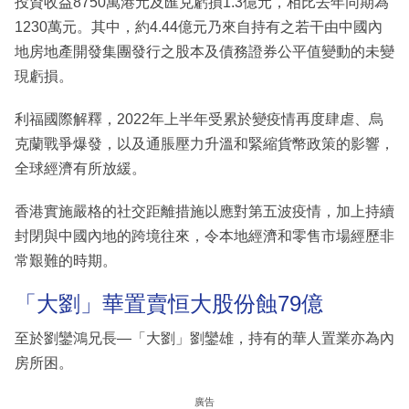
投資收益8750萬港元及匯兑虧損1.3億元，相比去年同期為
1230萬元。其中，約4.44億元乃來自持有之若干由中國內
地房地產開發集團發行之股本及債務證券公平值變動的未變
現虧損。
利福國際解釋，2022年上半年受累於變疫情再度肆虐、烏
克蘭戰爭爆發，以及通脹壓力升溫和緊縮貨幣政策的影響，
全球經濟有所放緩。
香港實施嚴格的社交距離措施以應對第五波疫情，加上持續
封閉與中國內地的跨境往來，令本地經濟和零售市場經歷非
常艱難的時期。
「大劉」華置賣恒大股份蝕79億
至於劉鑾鴻兄長—「大劉」劉鑾雄，持有的華人置業亦為內
房所困。
廣告