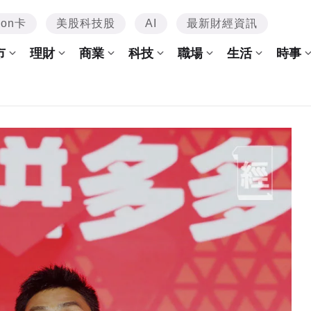
mon卡
美股科技股
AI
最新財經資訊
市
理財
商業
科技
職場
生活
時事