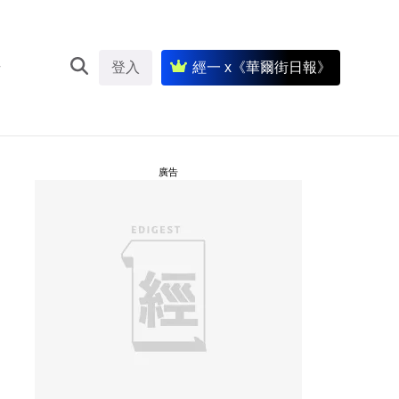
登入
經一 x《華爾街日報》
廣告