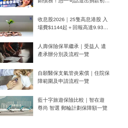
銷債務！憑一句話道出捐款初
衷：加州26萬人接獲免債通知、
一度被誤當詐騙手段
收息股2026｜25隻高息港股 入
場費$1144起＋回報高達9.93
厘！持續更新
人壽保險保單繼承｜受益人 遺
產承辦分別及流程一覽
自願醫保支氣管炎索償｜住院保
障範圍及申請流程一覽
藍十字旅遊保險比較｜智在遊
尊尚 智選 郵輪計劃保障額一覽