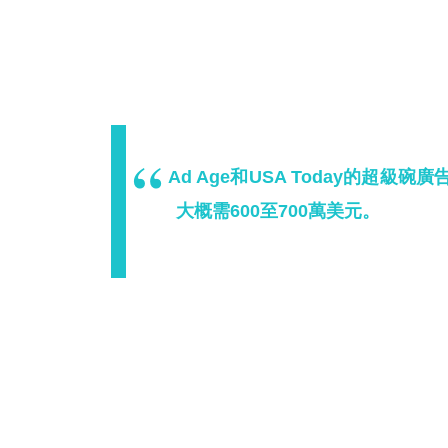
Ad Age和USA Today的超
大概需600至700萬美元。