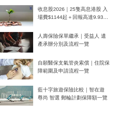
一度被誤當詐騙手段
收息股2026｜25隻高息港股 入
場費$1144起＋回報高達9.93
厘！持續更新
人壽保險保單繼承｜受益人 遺
產承辦分別及流程一覽
自願醫保支氣管炎索償｜住院保
障範圍及申請流程一覽
藍十字旅遊保險比較｜智在遊
尊尚 智選 郵輪計劃保障額一覽