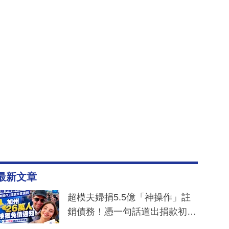
最新文章
超模夫婦捐5.5億「神操作」註
銷債務！憑一句話道出捐款初
衷：加州26萬人接獲免債通知、