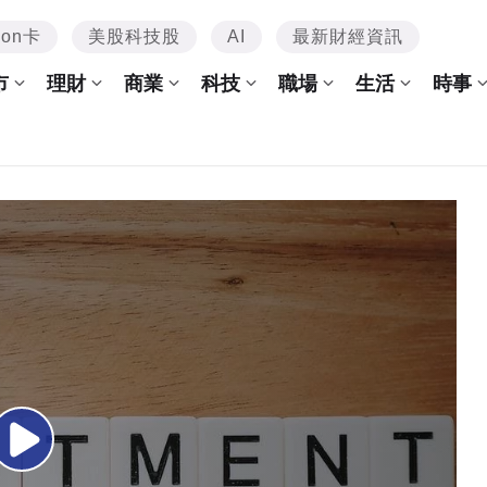
mon卡
美股科技股
AI
最新財經資訊
市
理財
商業
科技
職場
生活
時事