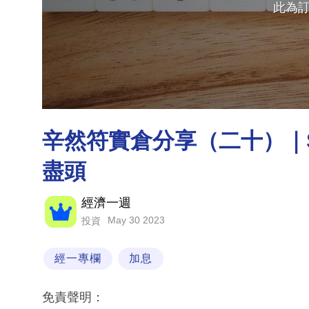
此為
辛然符實倉分享（二十）｜
盡頭
經濟一週
May 30 2023
投資
經一專欄
加息
免責聲明：