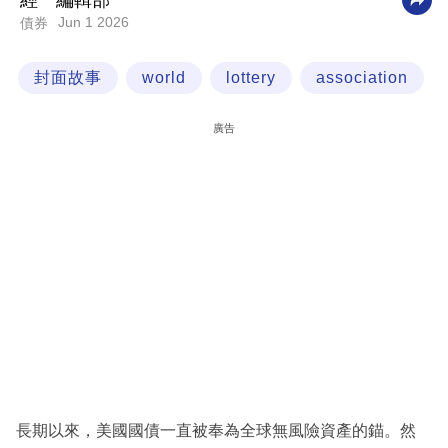
經一編輯部
Jun 1 2026
債券
科
技
封面故事
world
lottery
association
職
場
廣告
生
活
時
事
專
欄
訂
閱
專
長期以來，美國國債一直被奉為全球無風險資產的錨。然
區