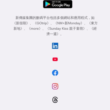
新傳媒集團的數碼平台包括多個網站和應用程式，如
《新假期》
、
《GOtrip》
、
《NM+新Monday》
、
《東方
新地》
、
《more》
、
《Sunday Kiss 親子童萌》
、
《經
濟一週》
。