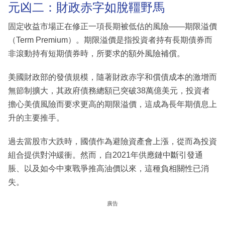
元凶二：財政赤字如脫韁野馬
固定收益市場正在修正一項長期被低估的風險——期限溢價
（Term Premium）。期限溢價是指投資者持有長期債券而
非滾動持有短期債券時，所要求的額外風險補償。
美國財政部的發債規模，隨著財政赤字和償債成本的激增而
無節制擴大，其政府債務總額已突破38萬億美元，投資者
擔心美債風險而要求更高的期限溢價，這成為長年期債息上
升的主要推手。
過去當股市大跌時，國債作為避險資產會上漲，從而為投資
組合提供對沖緩衝。然而，自2021年供應鏈中斷引發通
脹、以及如今中東戰爭推高油價以來，這種負相關性已消
失。
廣告