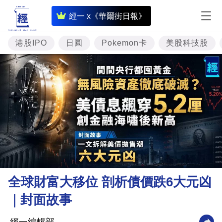
即
經一 x《華爾街日報》
時
財
港股IPO
日圓
Pokemon卡
美股科技股
經
專
題
投
資
樓
市
理
全球財富大移位 剖析債價跌6大元凶
財
｜封面故事
商
業