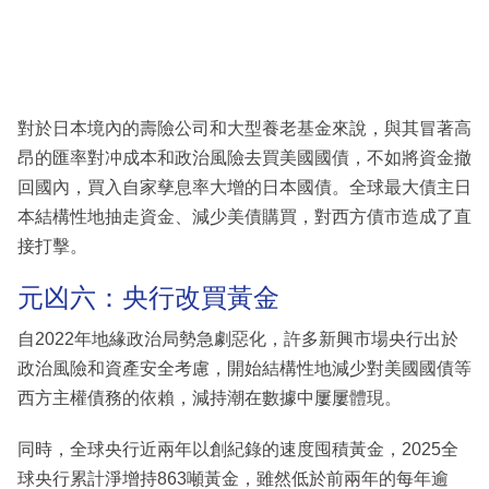
對於日本境內的壽險公司和大型養老基金來說，與其冒著高
昂的匯率對冲成本和政治風險去買美國國債，不如將資金撤
回國內，買入自家孳息率大增的日本國債。全球最大債主日
本結構性地抽走資金、減少美債購買，對西方債市造成了直
接打擊。
元凶六：央行改買黃金
自2022年地緣政治局勢急劇惡化，許多新興市場央行出於
政治風險和資產安全考慮，開始結構性地減少對美國國債等
西方主權債務的依賴，減持潮在數據中屢屢體現。
同時，全球央行近兩年以創紀錄的速度囤積黃金，2025全
球央行累計淨增持863噸黃金，雖然低於前兩年的每年逾