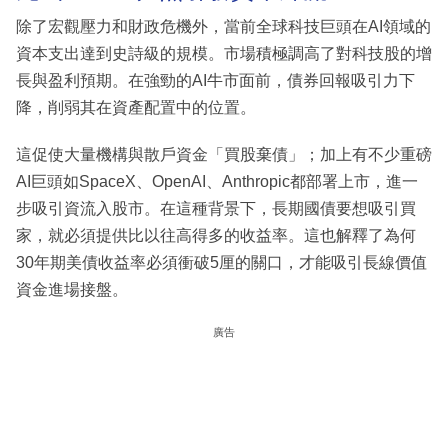
除了宏觀壓力和財政危機外，當前全球科技巨頭在AI領域的
資本支出達到史詩級的規模。市場積極調高了對科技股的增
長與盈利預期。在強勁的AI牛市面前，債券回報吸引力下
降，削弱其在資產配置中的位置。
這促使大量機構與散戶資金「買股棄債」；加上有不少重磅
AI巨頭如SpaceX、OpenAI、Anthropic都部署上市，進一
步吸引資流入股市。在這種背景下，長期國債要想吸引買
家，就必須提供比以往高得多的收益率。這也解釋了為何
30年期美債收益率必須衝破5厘的關口，才能吸引長線價值
資金進場接盤。
廣告