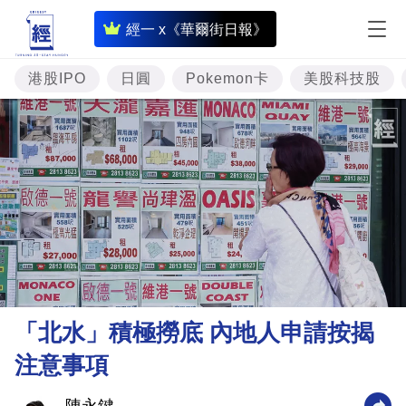
即
經一 x《華爾街日報》
時
財
港股IPO
日圓
Pokemon卡
美股科技股
經
專
題
投
資
樓
市
理
「北水」積極撈底 內地人申請按揭
財
注意事項
商
業