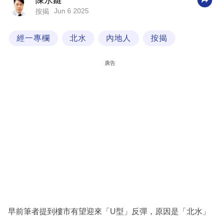
陳永鍵
Jun 6 2025
按揭
科
技
經一專欄
北水
內地人
按揭
職
場
廣告
生
活
時
事
專
欄
訂
閱
專
早前筆者提到樓市有望迎來「U型」反彈，原因是「北水」
區