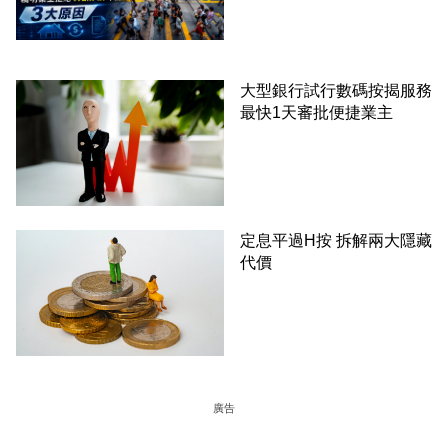
大型銀行試行數碼按揭服務
最快1天審批便捷業主
定息平過H按 拆解兩大隱藏
代價
廣告