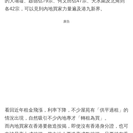
的大埔墟、啟德佔79宗、何文田佔47宗、天水圍及北角則
各42宗，可以見到內地買家力量遍及港九新界。
廣告
看回近年租金飛漲，利率下降，不少屋苑有「供平過租」的
情況出現，自然吸引不少內地專才「轉租為買」。
而內地買家在香港要敘造按揭，即使沒有香港身分證，也可