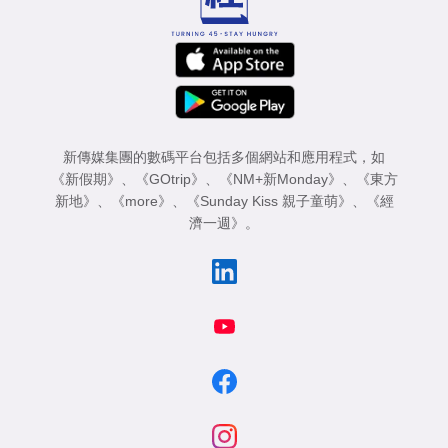
新傳媒集團的數碼平台包括多個網站和應用程式，如
《新假期》
、
《GOtrip》
、
《NM+新Monday》
、
《東方
新地》
、
《more》
、
《Sunday Kiss 親子童萌》
、
《經
濟一週》
。