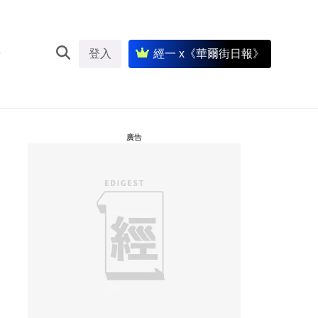
登入
經一 x《華爾街日報》
廣告