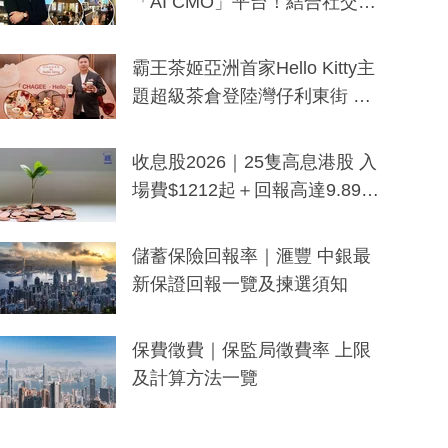
「AI CMO」平台！結合社交聆
聽與廣東話大模型 助中小企數
分鐘生成「貼地」宣傳短片
霸王茶姬亞洲首家Hello Kitty主
題超級茶倉登陸灣仔利東街 推
出首創「伯爵紅茶色」Hello Kitt
y及香港限定特調系列
收息股2026｜25隻高息港股 入
場費$1212起＋回報高達9.89
厘！持續更新
儲蓄保險回報率｜滙豐 中銀最
新保證回報一覽及揀選須知
保費徵費｜保監局徵費率 上限
及計算方法一覽