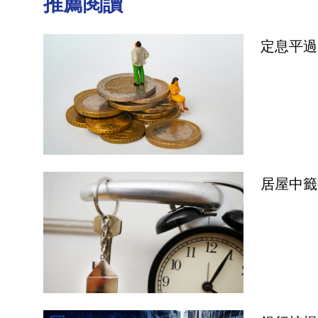
推薦閱讀
定息平過
居屋中籤