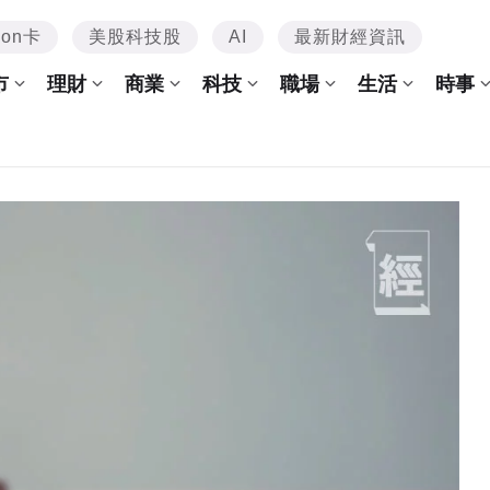
mon卡
美股科技股
AI
最新財經資訊
市
理財
商業
科技
職場
生活
時事