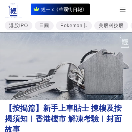
即
經一 x《華爾街日報》
時
財
港股IPO
日圓
Pokemon卡
美股科技股
經
專
題
投
資
樓
市
理
【按揭篇】新手上車貼士 揀樓及按
財
揭須知︳香港樓市 解凍考驗︳封面
商
故事
業