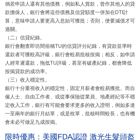
倘若申請人還有其他債務，例如私人貨款，曾作其他人的貸
款擔保人，銀行會將這些債務及信貸額度一併加在DTI計
算，意味申請人要更高入息始可獲批；否則，便要減債才可
過關。
（二）信貸紀錄。
銀行會翻查即坊間俗稱TU的信貸評分紀錄，有貸款並準時
還款者可獲較高評級，銀行會較易批核按揭；相反，如申請
人經常遲還款，拖低TU評級，甚至有破產紀錄，都會降低
按揭貸款的成功率。
（三）收入穩定性。
銀行十分重視收入的穩定性，固定月薪者會較易獲批。而自
僱人士、自由工作者、或從事保險從業員、地產經紀等不穩
定收入工作，銀行有可能會要求更多的收入證明，例如多達
一至兩年的銀行月結單，或是稅單，批核時間較長，也有機
會未必可做足九成按揭。
限時優惠：美國FDA認證 激光生髮頭盔