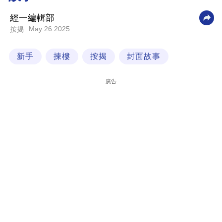
科
經一編輯部
技
May 26 2025
按揭
職
新手
揀樓
按揭
封面故事
場
生
廣告
活
時
事
專
欄
訂
閱
專
區