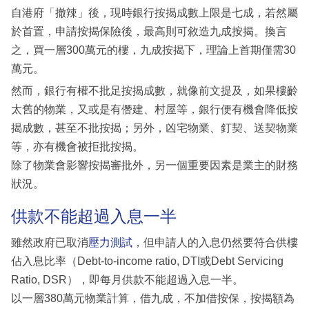
自港府「撤辣」後，現時銀行按揭成數上限是七成，若然屬
於首置，申請按揭保險後，最高則可敘造九成按揭。換言
之，買一層300萬元的樓，九成按揭下，理論上首期僅需30
萬元。
然而，銀行有權不批足按揭成數，就像前文提及，如果樓齡
太舊的物業，又或是有僭建、村屋等，銀行便有機會降低按
揭成數，甚至不批按揭；另外，凶宅物業、釘契、送契物業
等，亦有機會被拒批按揭。
除了物業會影響按揭審批外，另一個重要因素是業主的財務
狀況。
供款不能超過入息一半
雖然政府已取消
壓力測試
，但申請人的入息仍然要符合供樓
佔入息比率（Debt-to-income ratio, DTI或Debt Servicing
Ratio, DSR），即每月供款不能超過入息一半。
以一層380萬元物業計算，借九成，不加借按保，按揭額為