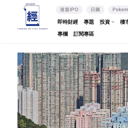
港股IPO
日圓
Poke
即時財經
專題
投資
樓
專欄
訂閱專區