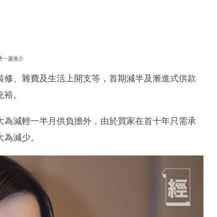
濟一週推介
裝修、雜費及生活上開支等，首期減半及漸進式供款
充裕。
大為減輕一半月供負擔外，由於買家在首十年只需承
大為減少。