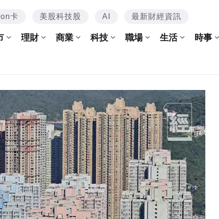
mon卡
美股科技股
AI
最新財經資訊
市
理財
商業
科技
職場
生活
時事