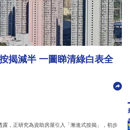
按揭減半 一圖睇清綠白表全
透露，正研究為資助房屋引入「漸進式按揭」，初步