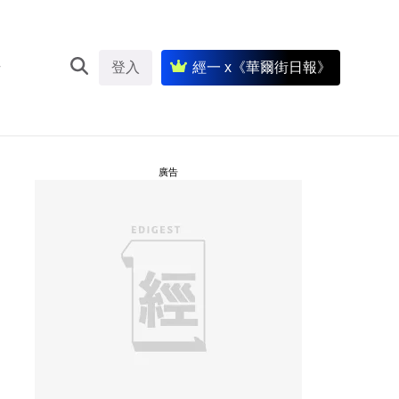
登入
經一 x《華爾街日報》
廣告