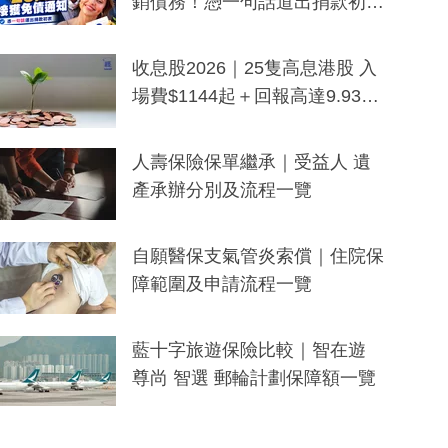
銷債務！憑一句話道出捐款初
衷：加州26萬人接獲免債通知、
一度被誤當詐騙手段
收息股2026｜25隻高息港股 入
場費$1144起＋回報高達9.93
厘！持續更新
人壽保險保單繼承｜受益人 遺
產承辦分別及流程一覽
自願醫保支氣管炎索償｜住院保
障範圍及申請流程一覽
藍十字旅遊保險比較｜智在遊
尊尚 智選 郵輪計劃保障額一覽