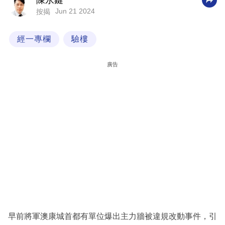
陳永鍵
Jun 21 2024
按揭
科
技
經一專欄
驗樓
職
場
廣告
生
活
時
事
專
欄
訂
閱
專
早前將軍澳康城首都有單位爆出主力牆被違規改動事件，引
區