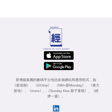
新傳媒集團的數碼平台包括多個網站和應用程式，如
《新假期》
、
《GOtrip》
、
《NM+新Monday》
、
《東方
新地》
、
《more》
、
《Sunday Kiss 親子童萌》
、
《經
濟一週》
。