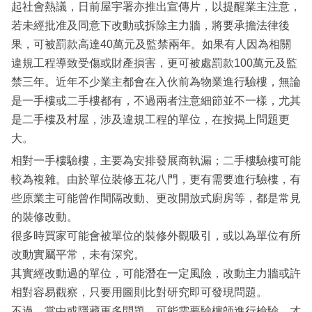
起社會熱議，日前屋宇署亦推出宣傳片，以提醒業主注意，
若未經批准及同意下改動或拆除主力牆，將要承擔法律後
果，可被罰款高達40萬元及監禁兩年。如果有人因為相關
違規工程導致受傷或財產損害，更可被處罰款100萬元及監
禁三年。近年不少業主都會在入伙前為物業進行驗樓，無論
是一手樓或二手樓都有，不過兩者注意細節並不一樣，尤其
是二手樓及村屋，涉及違規工程的單位，在按揭上問題更
大。
相對一手樓驗樓，主要為安排發展商執漏；二手樓驗樓可能
較為複雜。由於單位裝修五花八門，更有需要進行驗樓，有
些原業主可能曾作間隔改動、更改開放式廚房等，都是常見
的裝修改動。
很多時買家可能會被單位的裝修外觀吸引，或以為單位有所
改動實屬平常，未有深究。
其實經改動過的單位，可能潛在一定風險，改動主力牆或許
相對容易觀察，只要用圖則比對研究即可發現問題。
不過，當中或隱藏更多問題，可能需要驗樓師進行檢驗，才