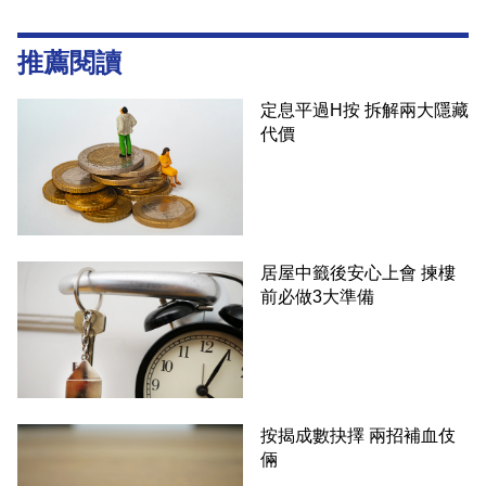
推薦閱讀
定息平過H按 拆解兩大隱藏
代價
居屋中籤後安心上會 揀樓
前必做3大準備
按揭成數抉擇 兩招補血伎
倆