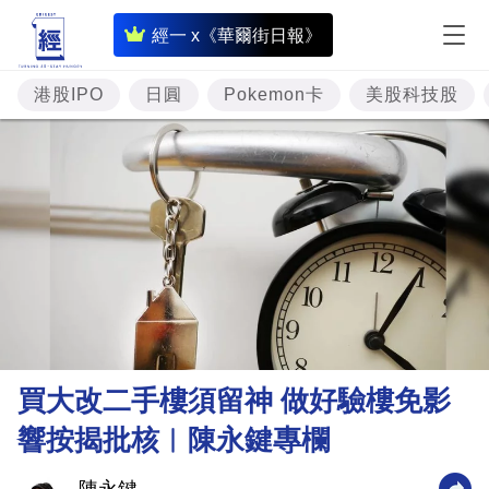
即
經一 x《華爾街日報》
時
財
港股IPO
日圓
Pokemon卡
美股科技股
經
專
題
投
資
樓
市
理
買大改二手樓須留神 做好驗樓免影
財
響按揭批核︳陳永鍵專欄
商
業