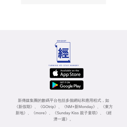
新傳媒集團的數碼平台包括多個網站和應用程式，如
《新假期》
、
《GOtrip》
、
《NM+新Monday》
、
《東方
新地》
、
《more》
、
《Sunday Kiss 親子童萌》
、
《經
濟一週》
。