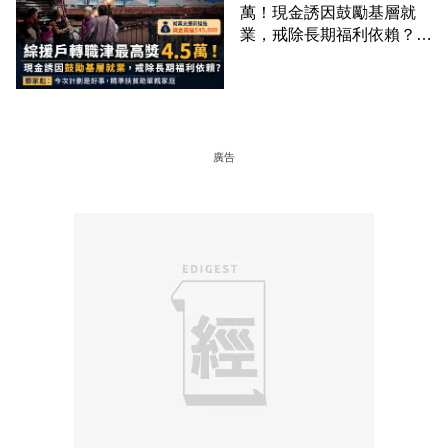
萬！現金誘因鼓勵基層就
業，戒除長期福利依賴？鄧
家彪：今次計劃是好事，精
準扶貧助單親家庭
廣告