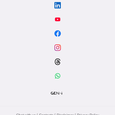
/
/
/