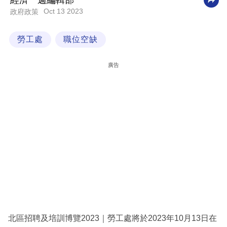
經濟一週編輯部
Oct 13 2023
政府政策
科
技
勞工處
職位空缺
職
場
廣告
生
活
時
事
專
欄
訂
閱
專
北區招聘及培訓博覽2023｜勞工處將於2023年10月13日在
區