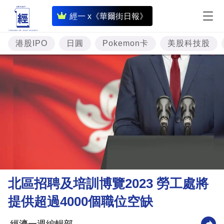
即
經一 x《華爾街日報》
時
財
港股IPO
日圓
Pokemon卡
美股科技股
經
專
題
投
資
樓
市
理
北區招聘及培訓博覽2023 勞工處將
財
提供超過4000個職位空缺
商
業