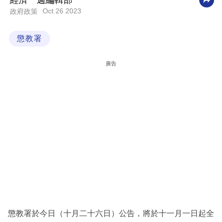
經濟一週編輯部
Oct 26 2023
政府政策
科
技
懲教署
職
場
廣告
生
活
時
事
專
欄
訂
閱
專
懲教署於今日（十月二十六日）公告，將於十一月一日起全
區