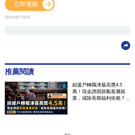
立即選購
資料由客戶提供
推薦閱讀
綜援戶轉職津最高獎4.5
萬！現金誘因鼓勵基層就
業，戒除長期福利依賴？鄧
家彪：今次計劃是好事，精
準扶貧助單親家庭