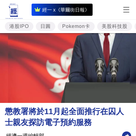
即
經一 x《華爾街日報》
時
財
港股IPO
日圓
Pokemon卡
美股科技股
經
專
題
投
資
樓
市
理
懲教署將於11月起全面推行在囚人
財
士親友探訪電子預約服務
商
業