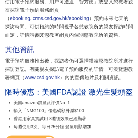
使用電子預約服務。用戶可透過「智方便」或登入懲教署親
友探訪電子預約服務網頁
（
ebooking.icrms.csd.gov.hk/ebooking
）預約未來七天的
探訪時間。可供預約的時間視乎各懲教院所的親友探訪時間
而定，詳情請參閱懲教署網頁內個別懲教院所的資料。
其他資訊
電子預約服務推出後，探訪者仍可選擇親臨懲教院所才進行
探訪登記。有關親友探訪電子預約服務的詳情，可瀏覽懲教
署網頁（
www.csd.gov.hk
）內的宣傳短片及相關資訊。
限時優惠：美國FDA認證 激光生髮頭盔
美國amazon鎖量及評價No. 1
輸入「NMG100」優惠碼額外減$100
香港用家真實試用 8週後效果已經顯著
每週使用3次、每日25分鐘 髮量明顯增加