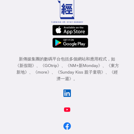
新傳媒集團的數碼平台包括多個網站和應用程式，如
《新假期》
、
《GOtrip》
、
《NM+新Monday》
、
《東方
新地》
、
《more》
、
《Sunday Kiss 親子童萌》
、
《經
濟一週》
。