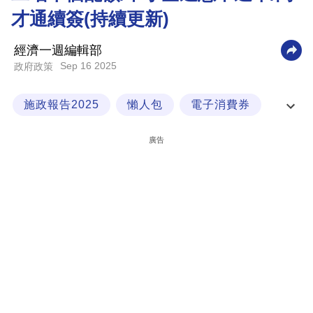
才通續簽(持續更新)
科
技
經濟一週編輯部
職
Sep 16 2025
政府政策
場
施政報告2025
懶人包
電子消費券
生
活
福利
廣告
時
事
專
欄
訂
閱
專
區