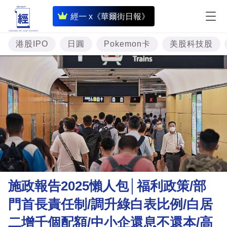
即
經一 x《華爾街日報》
時
財
港股IPO
日圓
Pokemon卡
美股科技股
經
專
題
投
資
樓
市
理
施政報告2025懶人包│福利政策/部
財
門首長責任制/調升綠白表比例/白居
商
二增千個配額/中小企還息不還本/高
業