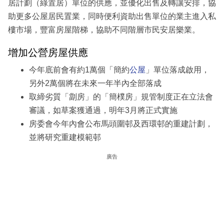
居計劃（綠置居）單位的供應，並優化出售及轉讓安排，協
助更多公屋居民置業，同時便利資助出售單位的業主進入私
樓市場，豐富房屋階梯，協助不同階層市民安居樂業。
增加公營房屋供應
今年底前會有約1萬個「簡約
公屋
」單位落成啟用，
另外2萬個將在未來一年半內全部落成
取締劣質「劏房」的「簡樸房」規管制度正在立法會
審議，如草案獲通過，明年3月將正式實施
房委會今年內會公布馬頭圍邨及西環邨的重建計劃，
並將研究重建模範邨
廣告