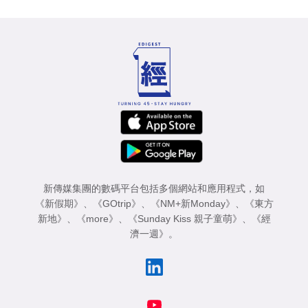
新傳媒集團的數碼平台包括多個網站和應用程式，如
《新假期》
、
《GOtrip》
、
《NM+新Monday》
、
《東方
新地》
、
《more》
、
《Sunday Kiss 親子童萌》
、
《經
濟一週》
。