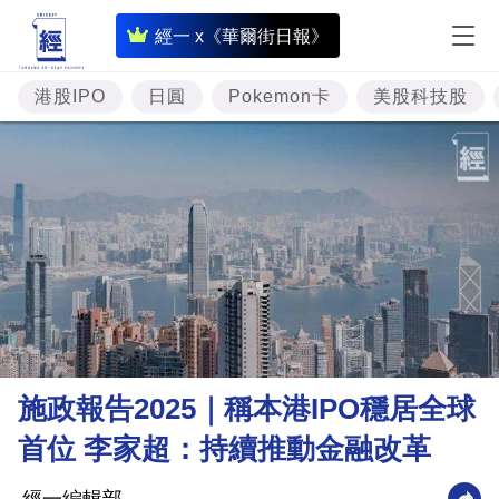
即
經一 x《華爾街日報》
時
財
港股IPO
日圓
Pokemon卡
美股科技股
經
專
題
投
資
樓
市
理
施政報告2025｜稱本港IPO穩居全球
財
首位 李家超：持續推動金融改革
商
業