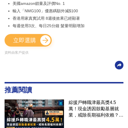
美國amazon鎖量及評價No. 1
輸入「NMG100」優惠碼額外減$100
香港用家真實試用 8週後效果已經顯著
每週使用3次、每日25分鐘 髮量明顯增加
立即選購
資料由客戶提供
推薦閱讀
綜援戶轉職津最高獎4.5
萬！現金誘因鼓勵基層就
業，戒除長期福利依賴？鄧
家彪：今次計劃是好事，精
準扶貧助單親家庭