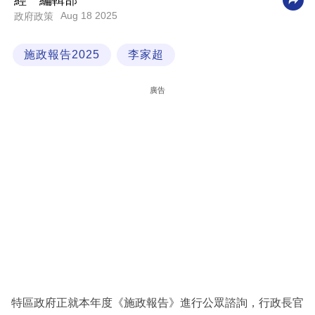
經一編輯部
Aug 18 2025
政府政策
科
技
施政報告2025
李家超
職
場
廣告
生
活
時
事
專
欄
訂
閱
專
特區政府正就本年度《施政報告》進行公眾諮詢，行政長官
區