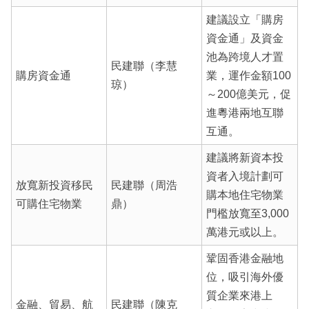
建議設立「購房
資金通」及資金
池為跨境人才置
民建聯（李慧
購房資金通
業，運作金額100
琼）
～200億美元，促
進粵港兩地互聯
互通。
建議將新資本投
資者入境計劃可
放寬新投資移民
民建聯（周浩
購本地住宅物業
可購住宅物業
鼎）
門檻放寬至3,000
萬港元或以上。
鞏固香港金融地
位，吸引海外優
質企業來港上
金融、貿易、航
民建聯（陳克