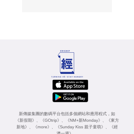
新傳媒集團的數碼平台包括多個網站和應用程式，如
《新假期》
、
《GOtrip》
、
《NM+新Monday》
、
《東方
新地》
、
《more》
、
《Sunday Kiss 親子童萌》
、
《經
濟一週》
。