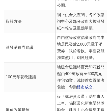
公開。
網上供全文查閱，各民政諮
取閱方法
詢中心及部分政府大樓派發
紙本報告及重點單張。
自由黨等政黨倡議政府向本
地居民發放2,000元電子消
派發消費券建議
費券，限於餐飲、零售及服
務業使用，刺激經濟。
地建會建議將百元印花稅門
檻由400萬放寬至600萬元
100元印花稅建議
住宅物業，減輕首次置業者
負擔，帶動
樓市成交
。
設「購房資金通」助年青人
上車、倡恆常化新生嬰兒獎
延伸政策措施
勵金、延長中小企還息不還