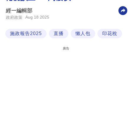
科
經一編輯部
技
Aug 18 2025
政府政策
職
施政報告2025
直播
懶人包
印花稅
場
生
廣告
活
時
事
專
欄
訂
閱
專
區