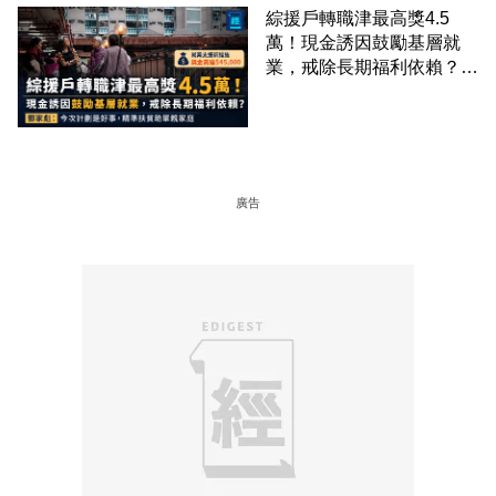
綜援戶轉職津最高獎4.5
萬！現金誘因鼓勵基層就
業，戒除長期福利依賴？鄧
家彪：今次計劃是好事，精
準扶貧助單親家庭
廣告