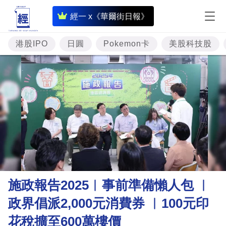
即
經一 x《華爾街日報》
時
財
港股IPO
日圓
Pokemon卡
美股科技股
經
專
題
投
資
樓
市
理
施政報告2025︳事前準備懶人包 ︳
財
政界倡派2,000元消費券 ︳100元印
商
花稅擴至600萬樓價
業