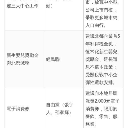
市，放寬中小型
運三大中心工作
勤）
公司上市門檻，
爭取更多城市納
入自由行。
建議北都企業首5
年利得稅全免，
恆常化新生嬰兒
新生嬰兒獎勵金
經民聯
獎勵金、延長還
與北都減稅
息不還本政策；
受關稅戰中小企
彈性還款安排。
建議向本地居民
派發2,000元電子
自由黨（張宇
電子消費券
消費券，限用於
人、邵家輝）
餐飲、零售、服
務業。