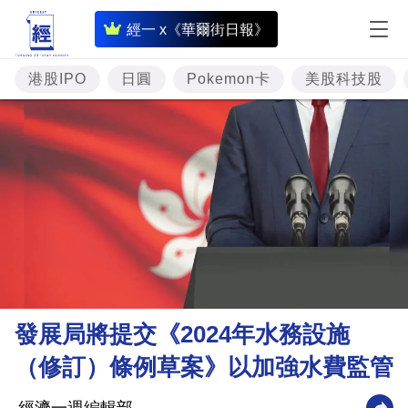
即
經一 x《華爾街日報》
時
財
港股IPO
日圓
Pokemon卡
美股科技股
經
專
題
投
資
樓
市
理
發展局將提交《2024年水務設施
財
（修訂）條例草案》以加強水費監管
商
業