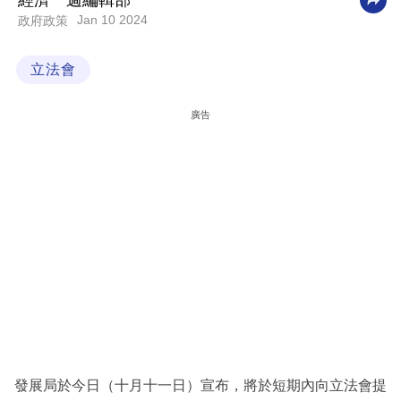
經濟一週編輯部
Jan 10 2024
政府政策
科
技
立法會
職
場
廣告
生
活
時
事
專
欄
訂
閱
專
發展局於今日（十月十一日）宣布，將於短期內向立法會提
區