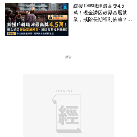
綜援戶轉職津最高獎4.5
萬！現金誘因鼓勵基層就
業，戒除長期福利依賴？鄧
家彪：今次計劃是好事，精
準扶貧助單親家庭
廣告