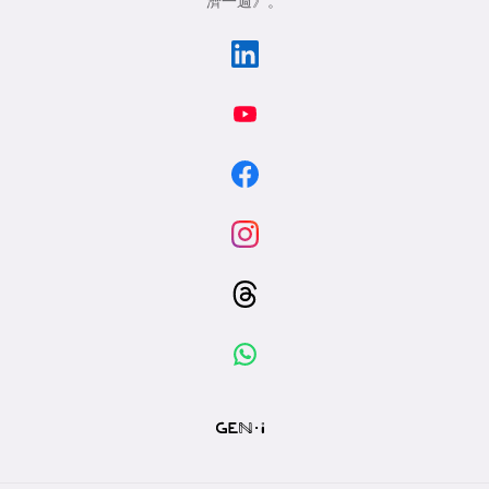
濟一週》
。