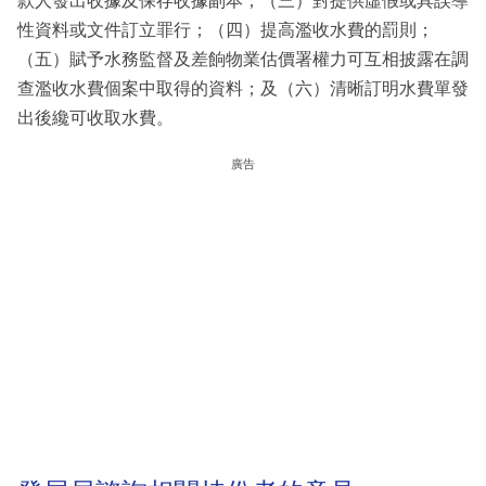
款人發出收據及保存收據副本；（三）對提供虛假或具誤導
性資料或文件訂立罪行；（四）提高濫收水費的罰則；
（五）賦予水務監督及差餉物業估價署權力可互相披露在調
查濫收水費個案中取得的資料；及（六）清晰訂明水費單發
出後纔可收取水費。
廣告